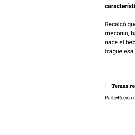
característ
Recalcó qu
meconio, h
nace el beb
trague esa 
Temas re
Parto
Recién 