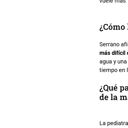
vuele más “
¿Cómo l
Serrano af
más difícil 
agua y una
tiempo en l
¿Qué pa
de la m
La pediatra