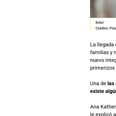
Bebé
Crédito: Pi
La llegada
familias y 
nuevo inte
primerizos
Una de
las 
existe algú
Ana Kather
le explicó