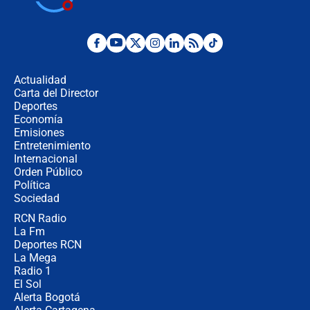
Posesión de Abelardo De La Espriella
en Cali: ¿qué pasará con los
congresistas del Pacto Histórico que
Actualidad
no asistirán?
Carta del Director
Álvaro Uribe asistirá a la posesión y
Deportes
crece el pulso por la elección del
Economía
contralor
Emisiones
Entretenimiento
Internacional
🔴 EN VIVO | Noticiero La FM con
Orden Público
Juan Lozano - 6 de agosto de 2026
Política
Sociedad
RCN Radio
¿Por qué De la Espriella gobernará
La Fm
desde Barranquilla? Experto explica
la razón
Deportes RCN
La Mega
Radio 1
El Sol
Alerta Bogotá