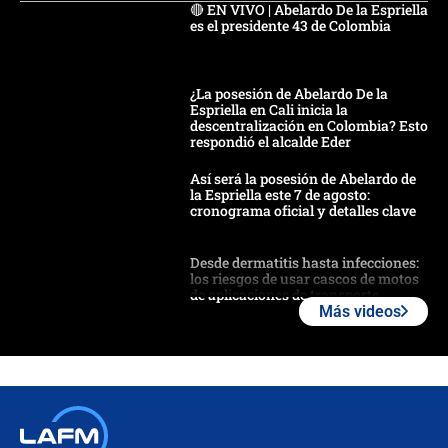
🔴 EN VIVO | Abelardo De la Espriella
es el presidente 43 de Colombia
¿La posesión de Abelardo De la
Espriella en Cali inicia la
descentralización en Colombia? Esto
respondió el alcalde Eder
Así será la posesión de Abelardo de
la Espriella este 7 de agosto:
cronograma oficial y detalles clave
Desde dermatitis hasta infecciones:
los riesgos de usar cascos de motos
de aplicaciones de transporte
Más videos
¿Cómo comprar dólares desde el
celular? Requisitos, pasos y
recomendaciones
Las seis de las 6 con Juan Lozano |
jueves 6 de agosto de 2026