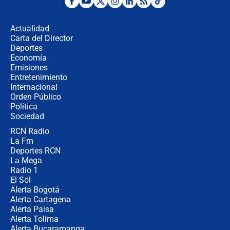
Desde dermatitis hasta infecciones:
los riesgos de usar cascos de motos
de aplicaciones de transporte
Actualidad
Carta del Director
¿Cómo comprar dólares desde el
Deportes
celular? Requisitos, pasos y
Economía
recomendaciones
Emisiones
Entretenimiento
Internacional
Las seis de las 6 con Juan Lozano |
Orden Público
jueves 6 de agosto de 2026
Política
Sociedad
RCN Radio
Posesión de Abelardo De La Espriella
La Fm
en Cali: ¿qué pasará con los
congresistas del Pacto Histórico que
Deportes RCN
no asistirán?
La Mega
Radio 1
El Sol
Alerta Bogotá
Alerta Cartagena
Alerta Paisa
Alerta Tolima
Alerta Bucaramanga