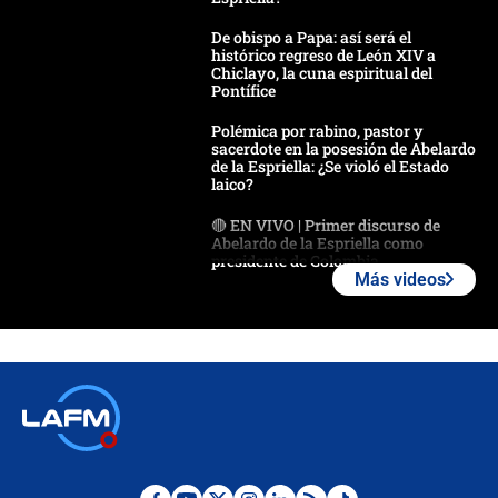
De obispo a Papa: así será el
histórico regreso de León XIV a
Chiclayo, la cuna espiritual del
Pontífice
Polémica por rabino, pastor y
sacerdote en la posesión de Abelardo
de la Espriella: ¿Se violó el Estado
laico?
🔴 EN VIVO | Primer discurso de
Abelardo de la Espriella como
presidente de Colombia
Más videos
¿La posesión de Abelardo De la
Espriella en Cali inicia la
descentralización en Colombia? Esto
respondió el alcalde Eder
Así será la posesión de Abelardo de
la Espriella este 7 de agosto:
cronograma oficial y detalles clave