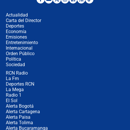
Desde dermatitis hasta infecciones:
los riesgos de usar cascos de motos
de aplicaciones de transporte
Actualidad
Carta del Director
¿Cómo comprar dólares desde el
Deportes
celular? Requisitos, pasos y
Economía
recomendaciones
Emisiones
Entretenimiento
Internacional
Las seis de las 6 con Juan Lozano |
Orden Público
jueves 6 de agosto de 2026
Política
Sociedad
RCN Radio
Posesión de Abelardo De La Espriella
La Fm
en Cali: ¿qué pasará con los
congresistas del Pacto Histórico que
Deportes RCN
no asistirán?
La Mega
Radio 1
El Sol
Alerta Bogotá
Alerta Cartagena
Alerta Paisa
Alerta Tolima
Alerta Bucaramanga