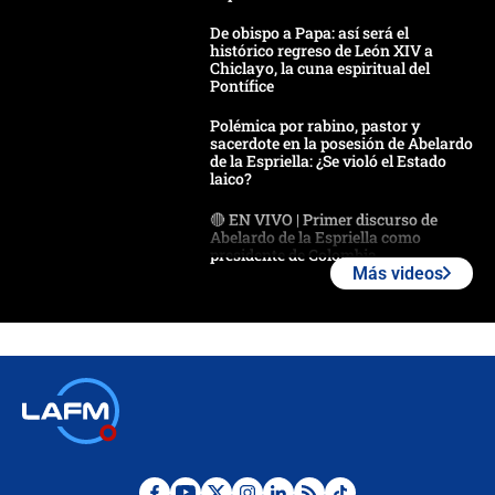
De obispo a Papa: así será el
histórico regreso de León XIV a
Chiclayo, la cuna espiritual del
Pontífice
Polémica por rabino, pastor y
sacerdote en la posesión de Abelardo
de la Espriella: ¿Se violó el Estado
laico?
🔴 EN VIVO | Primer discurso de
Abelardo de la Espriella como
presidente de Colombia
Más videos
¿La posesión de Abelardo De la
Espriella en Cali inicia la
descentralización en Colombia? Esto
respondió el alcalde Eder
Así será la posesión de Abelardo de
la Espriella este 7 de agosto:
cronograma oficial y detalles clave