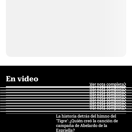
En video
Ver nota completa
Ver nota completa
Ver nota completa
Ver nota completa
Ver nota completa
Ver nota completa
Ver nota completa
Ver nota completa
Ver nota completa
Ver nota completa
La historia detrás del himno del
'Tigre': ¿Quién creó la canción de
campaña de Abelardo de la
Espriella?