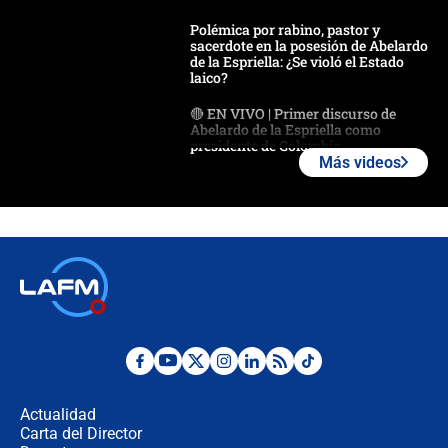
Polémica por rabino, pastor y
sacerdote en la posesión de Abelardo
de la Espriella: ¿Se violó el Estado
laico?
🔴 EN VIVO | Primer discurso de
Abelardo de la Espriella como
presidente de Colombia
Más videos
¿La posesión de Abelardo De la
Espriella en Cali inicia la
descentralización en Colombia? Esto
respondió el alcalde Eder
Así será la posesión de Abelardo de
la Espriella este 7 de agosto:
cronograma oficial y detalles clave
Desde dermatitis hasta infecciones:
los riesgos de usar cascos de motos
de aplicaciones de transporte
Actualidad
Carta del Director