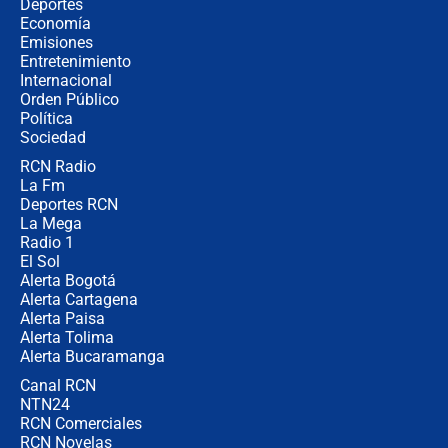
¿Cómo comprar dólares desde el
Deportes
celular? Requisitos, pasos y
Economía
recomendaciones
Emisiones
Entretenimiento
Internacional
Las seis de las 6 con Juan Lozano |
Orden Público
jueves 6 de agosto de 2026
Política
Sociedad
RCN Radio
Posesión de Abelardo De La Espriella
La Fm
en Cali: ¿qué pasará con los
congresistas del Pacto Histórico que
Deportes RCN
no asistirán?
La Mega
Radio 1
El Sol
Alerta Bogotá
Alerta Cartagena
Alerta Paisa
Alerta Tolima
Alerta Bucaramanga
Canal RCN
NTN24
RCN Comerciales
RCN Novelas