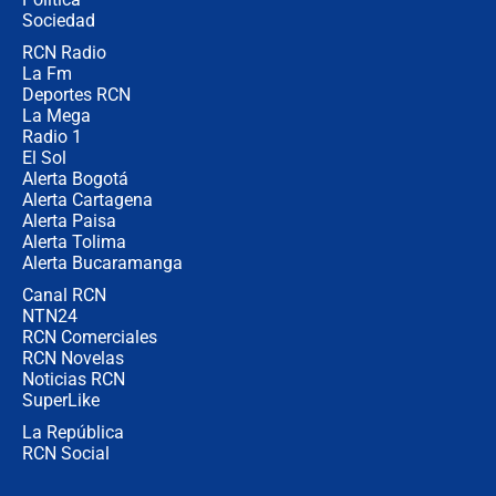
coronel para filtrar información del
Ejército
Sociedad
RCN Radio
Las razones para escoger al nuevo
La Fm
director de la Policía
Deportes RCN
La Mega
Radio 1
El Sol
Alerta Bogotá
Alerta Cartagena
Alerta Paisa
Alerta Tolima
Alerta Bucaramanga
Canal RCN
NTN24
RCN Comerciales
RCN Novelas
Noticias RCN
SuperLike
La República
RCN Social