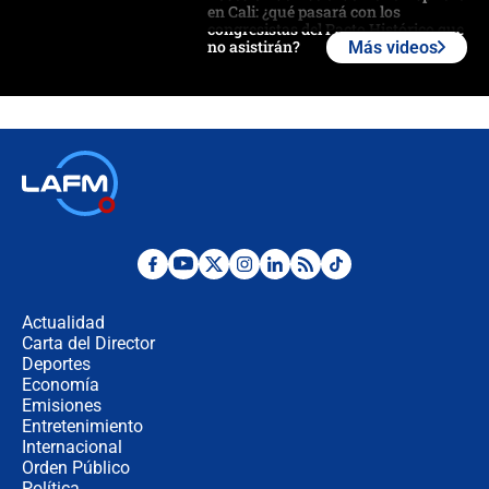
en Cali: ¿qué pasará con los
congresistas del Pacto Histórico que
no asistirán?
Más videos
Álvaro Uribe asistirá a la posesión y
crece el pulso por la elección del
contralor
🔴 EN VIVO | Noticiero La FM con
Juan Lozano - 6 de agosto de 2026
¿Por qué De la Espriella gobernará
desde Barranquilla? Experto explica
la razón
Actualidad
Carta del Director
Estratega de Abelardo de la Espriella
Deportes
revela cómo venció a la “casta
Economía
política” en campaña: “Estaba
Emisiones
completamente seguro”
Entretenimiento
Internacional
Alias ‘Calarcá’ habría pagado $60
Orden Público
millones al mes a un supuesto
Política