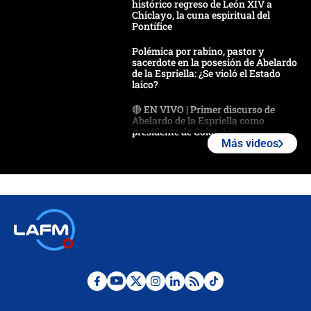
histórico regreso de León XIV a
Chiclayo, la cuna espiritual del
Pontífice
Polémica por rabino, pastor y
sacerdote en la posesión de Abelardo
de la Espriella: ¿Se violó el Estado
laico?
🔴 EN VIVO | Primer discurso de
Abelardo de la Espriella como
presidente de Colombia
Más videos
¿La posesión de Abelardo De la
Espriella en Cali inicia la
descentralización en Colombia? Esto
respondió el alcalde Eder
Así será la posesión de Abelardo de
la Espriella este 7 de agosto:
cronograma oficial y detalles clave
Desde dermatitis hasta infecciones:
los riesgos de usar cascos de motos
de aplicaciones de transporte