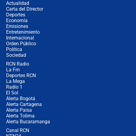
Actualidad
Carta del Director
¿Cómo comprar dólares desde el
Deportes
celular? Requisitos, pasos y
Economía
recomendaciones
Emisiones
Entretenimiento
Internacional
Las seis de las 6 con Juan Lozano |
Orden Público
jueves 6 de agosto de 2026
Política
Sociedad
RCN Radio
Posesión de Abelardo De La Espriella
La Fm
en Cali: ¿qué pasará con los
congresistas del Pacto Histórico que
Deportes RCN
no asistirán?
La Mega
Radio 1
El Sol
Alerta Bogotá
Alerta Cartagena
Alerta Paisa
Alerta Tolima
Alerta Bucaramanga
Canal RCN