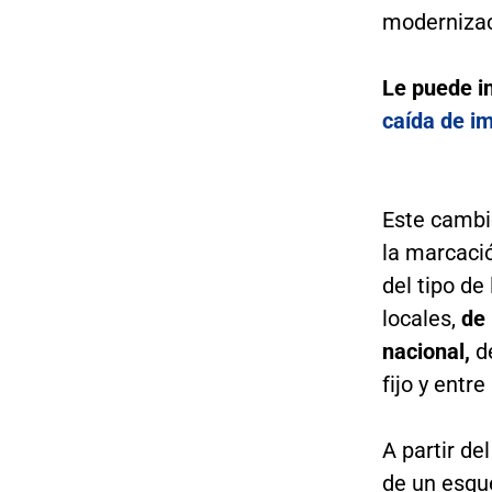
modernizaci
Le puede i
caída de i
Este cambi
la marcació
del tipo de
locales,
de 
nacional,
de
fijo y entre
A partir de
de un esqu