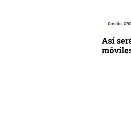
Crédito: CR
Así ser
móvile