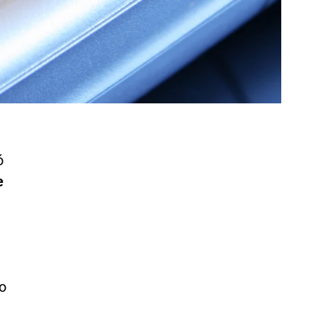
ó
e
so