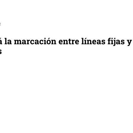
C
á la marcación entre líneas fijas y
s