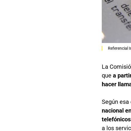
Referencial 
La Comisió
que
a part
hacer llama
Según esa 
nacional en
telefónicos
a los servi