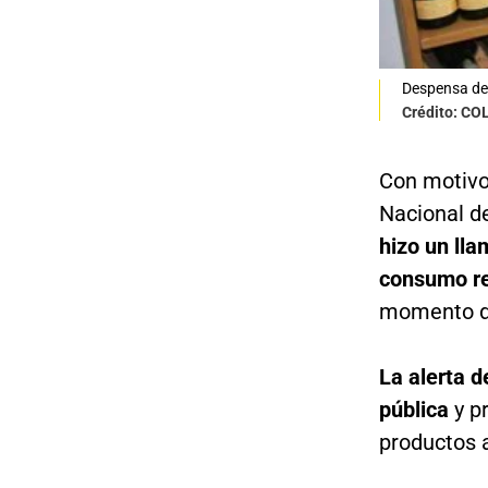
Despensa de 
Crédito: C
Con motivo 
Nacional d
hizo un ll
consumo r
momento de
La alerta d
pública
y p
productos a