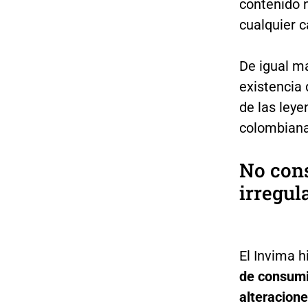
contenido n
cualquier c
De igual ma
existencia 
de las leye
colombiana
No con
irregul
El Invima h
de consumi
alteracion