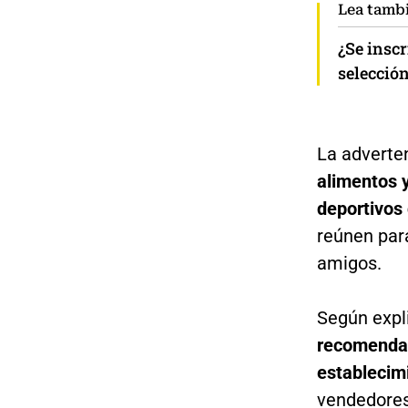
Lea tamb
¿Se inscr
selección
La adverte
alimentos y
deportivos
reúnen para
amigos.
Según expl
recomendac
establecim
vendedores