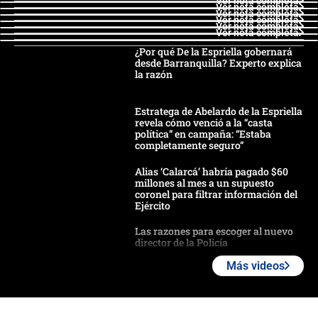
Ver nota completa
Ver nota completa
Ver nota completa
Ver nota completa
Ver nota completa
Ver nota completa
¿Por qué De la Espriella gobernará
desde Barranquilla? Experto explica
la razón
Estratega de Abelardo de la Espriella
revela cómo venció a la “casta
política” en campaña: “Estaba
completamente seguro”
Alias ‘Calarcá’ habría pagado $60
millones al mes a un supuesto
coronel para filtrar información del
Ejército
Las razones para escoger al nuevo
director de la Policía
Más videos
"Prohibir es la salida fácil": ¿Qué
futuro les espera a las cabalgatas en
Colombia?