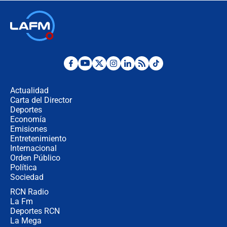
Ministro de Defensa no descarta el
uso de la UNDMO ante posibles
disturbios durante la posesión
"No hubo fraude ni posibilidad de
fraude": Auditoría respondió a
señalamientos de Petro sobre
Actualidad
elección de Abelardo de La Espriella
Carta del Director
Tras su posesión, presidente De la
Deportes
Espriella empieza gira por regiones
Economía
donde perdió
Emisiones
Entretenimiento
Internacional
Las seis de las 6 con Juan Lozano |
Orden Público
miércoles 5 de agosto de 2026
Política
Sociedad
RCN Radio
🔴 EN VIVO | Noticiero La FM con
La Fm
Juan Lozano - 5 de agosto de 2026
Deportes RCN
La Mega