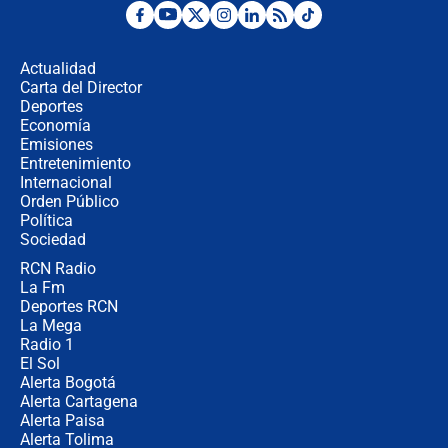
Desde dermatitis hasta infecciones:
los riesgos de usar cascos de motos
de aplicaciones de transporte
Actualidad
Carta del Director
¿Cómo comprar dólares desde el
Deportes
celular? Requisitos, pasos y
Economía
recomendaciones
Emisiones
Entretenimiento
Internacional
Las seis de las 6 con Juan Lozano |
Orden Público
jueves 6 de agosto de 2026
Política
Sociedad
RCN Radio
Posesión de Abelardo De La Espriella
La Fm
en Cali: ¿qué pasará con los
congresistas del Pacto Histórico que
Deportes RCN
no asistirán?
La Mega
Radio 1
El Sol
Alerta Bogotá
Alerta Cartagena
Alerta Paisa
Alerta Tolima