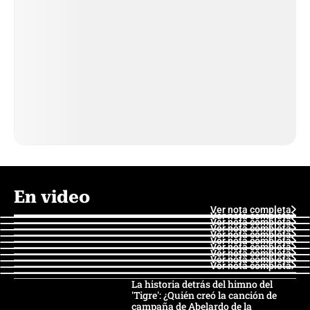
En video
Ver nota completa
Ver nota completa
Ver nota completa
Ver nota completa
Ver nota completa
Ver nota completa
Ver nota completa
Ver nota completa
Ver nota completa
Ver nota completa
La historia detrás del himno del
'Tigre': ¿Quién creó la canción de
campaña de Abelardo de la