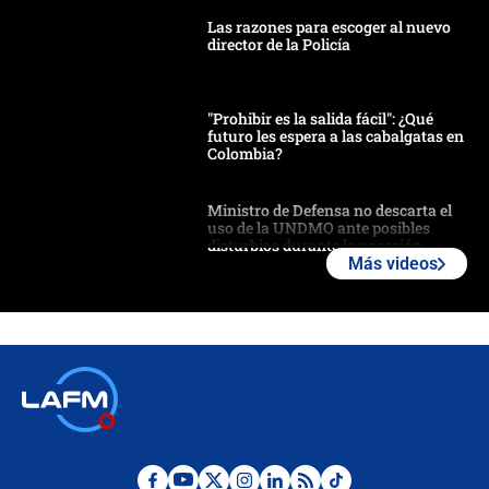
Las razones para escoger al nuevo
director de la Policía
"Prohibir es la salida fácil": ¿Qué
futuro les espera a las cabalgatas en
Colombia?
Ministro de Defensa no descarta el
uso de la UNDMO ante posibles
disturbios durante la posesión
Más videos
"No hubo fraude ni posibilidad de
fraude": Auditoría respondió a
señalamientos de Petro sobre
elección de Abelardo de La Espriella
Tras su posesión, presidente De la
Espriella empieza gira por regiones
donde perdió
Las seis de las 6 con Juan Lozano |