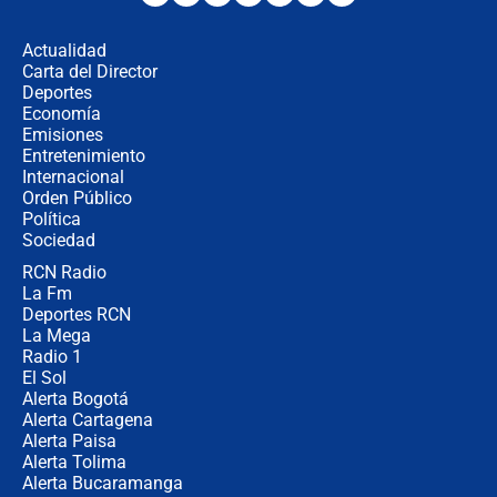
miércoles 5 de agosto de 2026
Actualidad
Carta del Director
🔴 EN VIVO | Noticiero La FM con
Deportes
Juan Lozano - 5 de agosto de 2026
Economía
Emisiones
Entretenimiento
Internacional
La petición de los empresarios al
Orden Público
gobierno de De la Espriella antes del
Política
Congreso de la ANDI
Sociedad
RCN Radio
María Fernanda Cabal asegura que
La Fm
Uribe tiene "aversión" a la palabra
derecha: "Es como si le hablaran del
Deportes RCN
demonio"
La Mega
Radio 1
El Sol
Alerta Bogotá
Alerta Cartagena
Alerta Paisa
Alerta Tolima
Alerta Bucaramanga