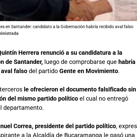
des en Santander: candidato a la Gobernación habría recibido aval falso
ministrada
uintín Herrera renunció a su candidatura a la
n de Santander,
luego de comprobarse que
habría
 aval falso
del partido
Gente en Movimiento
.
 terceros
le ofrecieron el documento falsificado sin
ón del mismo partido político
el cual no entregó
el departamento.
uel Correa, presidente del partido político
, expre
spirante a la Alcaldía de Bucaramanga le pasó una