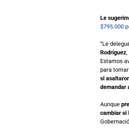
Le sugerim
$795.000 p
“Le delegu
Rodríguez
,
Estamos av
para tomar
si asaltaro
demandar a
Aunque
pre
cambiar si 
Gobernació