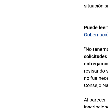
situación s
Puede leer
Gobernació
“No tenemo
solicitudes
entregamos 
revisando s
no fue nece
Consejo Nac
Al parecer,
inscripcion