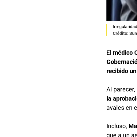
Irregularida
Crédito: Su
El
médico Q
Gobernació
recibido un
Al parecer,
la aprobaci
avales en 
Incluso,
Man
que a un a