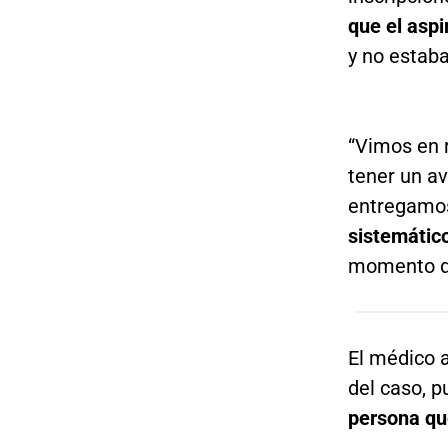
que el asp
y no estaba
“Vimos en 
tener un a
entregamos
sistemátic
momento de
El médico 
del caso, 
persona qu