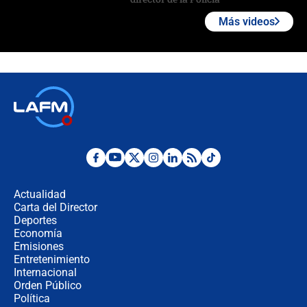
Más videos
"Prohibir es la salida fácil": ¿Qué
futuro les espera a las cabalgatas en
Colombia?
Ministro de Defensa no descarta el
uso de la UNDMO ante posibles
disturbios durante la posesión
"No hubo fraude ni posibilidad de
fraude": Auditoría respondió a
señalamientos de Petro sobre
Actualidad
elección de Abelardo de La Espriella
Carta del Director
Tras su posesión, presidente De la
Deportes
Espriella empieza gira por regiones
Economía
donde perdió
Emisiones
Entretenimiento
Internacional
Las seis de las 6 con Juan Lozano |
Orden Público
miércoles 5 de agosto de 2026
Política