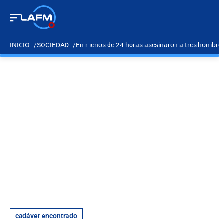
INICIO
SOCIEDAD
En menos de 24 horas asesinaron a tres hombr
cadáver encontrado