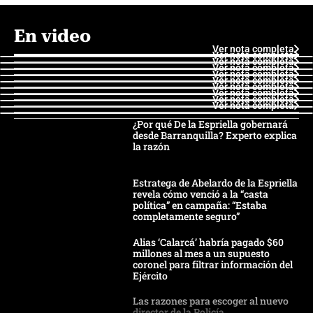
En video
Ver nota completa
Ver nota completa
Ver nota completa
Ver nota completa
Ver nota completa
Ver nota completa
Ver nota completa
Ver nota completa
Ver nota completa
Ver nota completa
¿Por qué De la Espriella gobernará
desde Barranquilla? Experto explica
la razón
Estratega de Abelardo de la Espriella
revela cómo venció a la “casta
política” en campaña: “Estaba
completamente seguro”
Alias ‘Calarcá’ habría pagado $60
millones al mes a un supuesto
coronel para filtrar información del
Ejército
Las razones para escoger al nuevo
director de la Policía