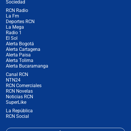
Sociedad
RCN Radio
🔴 EN VIVO | Noticiero La FM con
La Fm
Juan Lozano - 5 de agosto de 2026
Deportes RCN
La Mega
Radio 1
El Sol
Alerta Bogotá
Alerta Cartagena
Alerta Paisa
Alerta Tolima
Alerta Bucaramanga
Canal RCN
NTN24
RCN Comerciales
RCN Novelas
Noticias RCN
SuperLike
La República
RCN Social