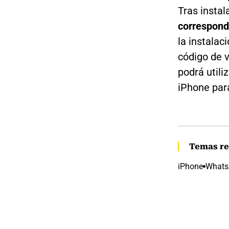
Tras instal
correspondi
la instalac
código de v
podrá utili
iPhone par
Temas re
iPhone
Whats