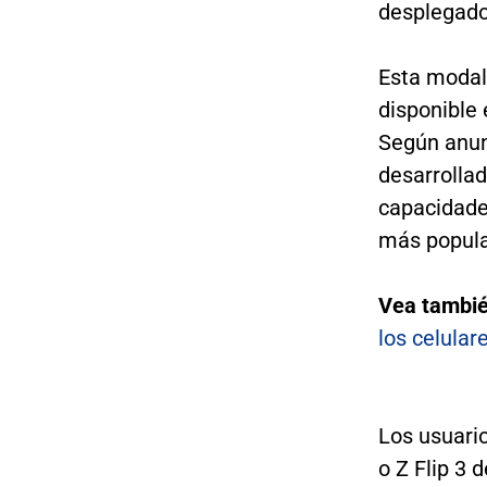
desplegado
Esta modal
disponible
Según anun
desarrolla
capacidade
más popula
Vea tambi
los celular
Los usuari
o Z Flip 3 