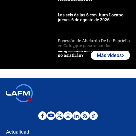
Las seis de las 6 con Juan Lozano |
jueves 6 de agosto de 2026
Posesión de Abelardo De La Espriella
en Cali: ¿qué pasará con los
congresistas del Pacto Histórico que
no asistirán?
Más videos
Álvaro Uribe asistirá a la posesión y
crece el pulso por la elección del
contralor
🔴 EN VIVO | Noticiero La FM con
Juan Lozano - 6 de agosto de 2026
¿Por qué De la Espriella gobernará
desde Barranquilla? Experto explica
la razón
Actualidad