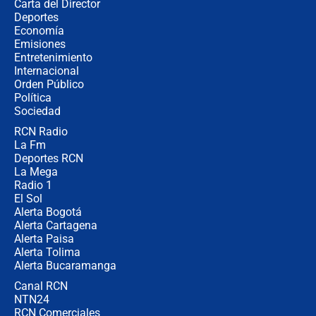
Carta del Director
Estratega de Abelardo de la Espriella
Deportes
revela cómo venció a la “casta
Economía
política” en campaña: “Estaba
Emisiones
completamente seguro”
Entretenimiento
Internacional
Alias ‘Calarcá’ habría pagado $60
Orden Público
millones al mes a un supuesto
Política
coronel para filtrar información del
Ejército
Sociedad
RCN Radio
Las razones para escoger al nuevo
La Fm
director de la Policía
Deportes RCN
La Mega
Radio 1
El Sol
Alerta Bogotá
Alerta Cartagena
Alerta Paisa
Alerta Tolima
Alerta Bucaramanga
Canal RCN
NTN24
RCN Comerciales