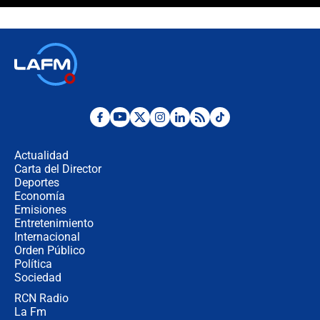
¿La posesión de Abelardo De la
Espriella en Cali inicia la
descentralización en Colombia? Esto
respondió el alcalde Eder
Así será la posesión de Abelardo de
la Espriella este 7 de agosto:
cronograma oficial y detalles clave
Desde dermatitis hasta infecciones:
los riesgos de usar cascos de motos
de aplicaciones de transporte
Actualidad
Carta del Director
¿Cómo comprar dólares desde el
Deportes
celular? Requisitos, pasos y
Economía
recomendaciones
Emisiones
Entretenimiento
Internacional
Las seis de las 6 con Juan Lozano |
Orden Público
jueves 6 de agosto de 2026
Política
Sociedad
RCN Radio
Posesión de Abelardo De La Espriella
La Fm
en Cali: ¿qué pasará con los