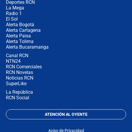
congresistas del Pacto Histórico que
Deportes RCN
no asistirán?
La Mega
Radio 1
El Sol
Alerta Bogotá
Alerta Cartagena
Alerta Paisa
Alerta Tolima
Alerta Bucaramanga
Canal RCN
NTN24
RCN Comerciales
RCN Novelas
Noticias RCN
SuperLike
La República
RCN Social
ATENCIÓN AL OYENTE
Aviso de Privacidad