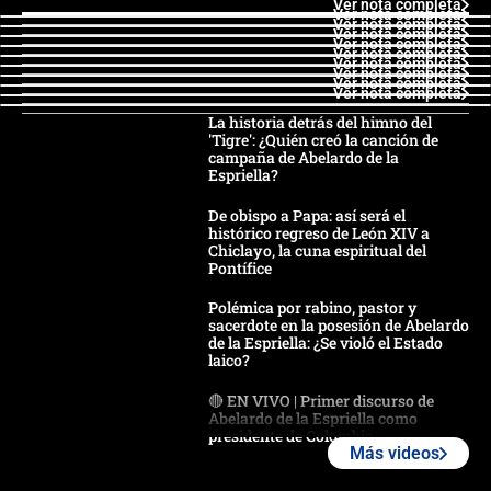
Ver nota completa
Ver nota completa
Ver nota completa
Ver nota completa
Ver nota completa
Ver nota completa
Ver nota completa
Ver nota completa
Ver nota completa
Ver nota completa
La historia detrás del himno del
'Tigre': ¿Quién creó la canción de
campaña de Abelardo de la
Espriella?
De obispo a Papa: así será el
histórico regreso de León XIV a
Chiclayo, la cuna espiritual del
Pontífice
Polémica por rabino, pastor y
sacerdote en la posesión de Abelardo
de la Espriella: ¿Se violó el Estado
laico?
🔴 EN VIVO | Primer discurso de
Abelardo de la Espriella como
presidente de Colombia
Más videos