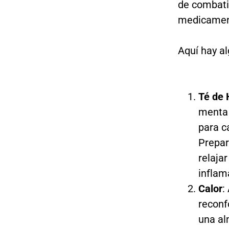
de combatir
medicamen
Aquí hay a
Té de 
menta 
para c
Prepar
relaja
inflam
Calor
:
reconf
una al