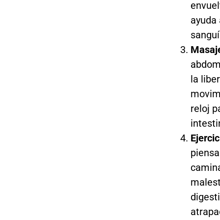
envuelt
ayuda 
sanguí
Masaj
abdome
la libe
movimi
reloj 
intesti
Ejercic
piensa
camina
malest
digest
atrapa