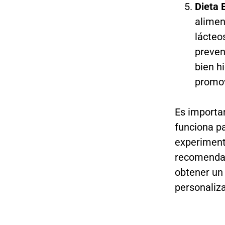
Dieta 
alimen
lácteo
preven
bien h
promov
Es importa
funciona pa
experiment
recomendab
obtener un
personaliz