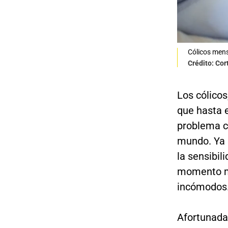
Cólicos mens
Crédito: Co
Los cólico
que hasta 
problema c
mundo. Ya s
la sensibil
momento me
incómodos
Afortunada