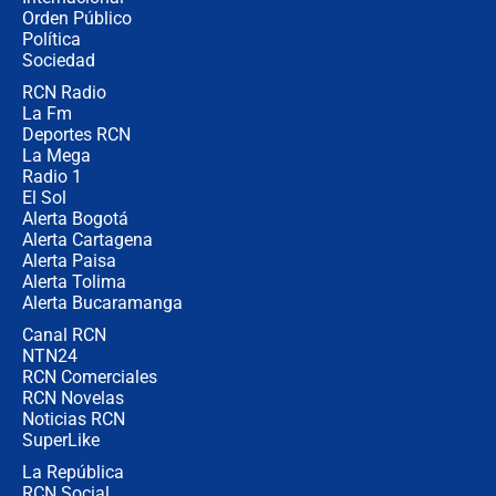
Las seis de las 6 con Juan Lozano |
Orden Público
jueves 6 de agosto de 2026
Política
Sociedad
RCN Radio
Posesión de Abelardo De La Espriella
La Fm
en Cali: ¿qué pasará con los
congresistas del Pacto Histórico que
Deportes RCN
no asistirán?
La Mega
Radio 1
El Sol
Alerta Bogotá
Alerta Cartagena
Alerta Paisa
Alerta Tolima
Alerta Bucaramanga
Canal RCN
NTN24
RCN Comerciales
RCN Novelas
Noticias RCN
SuperLike
La República
RCN Social