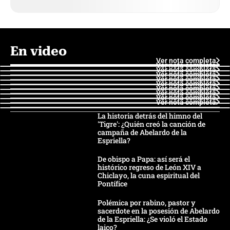
En video
Ver nota completa
Ver nota completa
Ver nota completa
Ver nota completa
Ver nota completa
Ver nota completa
Ver nota completa
Ver nota completa
Ver nota completa
Ver nota completa
La historia detrás del himno del
'Tigre': ¿Quién creó la canción de
campaña de Abelardo de la
Espriella?
De obispo a Papa: así será el
histórico regreso de León XIV a
Chiclayo, la cuna espiritual del
Pontífice
Polémica por rabino, pastor y
sacerdote en la posesión de Abelardo
de la Espriella: ¿Se violó el Estado
laico?