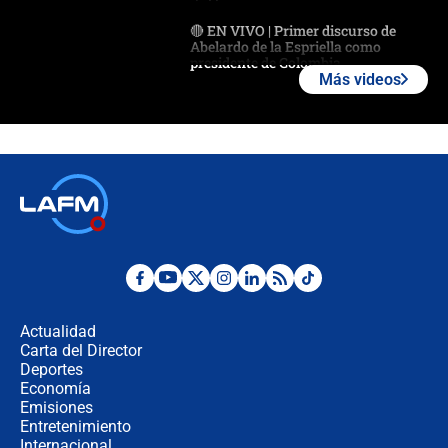
🔴 EN VIVO | Primer discurso de
Abelardo de la Espriella como
presidente de Colombia
Más videos
¿La posesión de Abelardo De la
Espriella en Cali inicia la
descentralización en Colombia? Esto
respondió el alcalde Eder
Así será la posesión de Abelardo de
la Espriella este 7 de agosto:
cronograma oficial y detalles clave
Desde dermatitis hasta infecciones:
los riesgos de usar cascos de motos
de aplicaciones de transporte
Actualidad
Carta del Director
¿Cómo comprar dólares desde el
Deportes
celular? Requisitos, pasos y
Economía
recomendaciones
Emisiones
Entretenimiento
Internacional