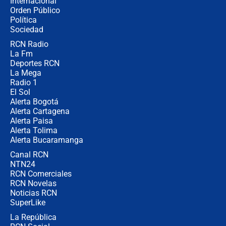
Internacional
Las seis de las 6 con Juan Lozano |
Orden Público
jueves 6 de agosto de 2026
Política
Sociedad
RCN Radio
Posesión de Abelardo De La Espriella
La Fm
en Cali: ¿qué pasará con los
congresistas del Pacto Histórico que
Deportes RCN
no asistirán?
La Mega
Radio 1
El Sol
Alerta Bogotá
Alerta Cartagena
Alerta Paisa
Alerta Tolima
Alerta Bucaramanga
Canal RCN
NTN24
RCN Comerciales
RCN Novelas
Noticias RCN
SuperLike
La República