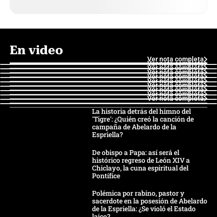
En video
Ver nota completa
Ver nota completa
Ver nota completa
Ver nota completa
Ver nota completa
Ver nota completa
Ver nota completa
Ver nota completa
Ver nota completa
Ver nota completa
La historia detrás del himno del
'Tigre': ¿Quién creó la canción de
campaña de Abelardo de la
Espriella?
De obispo a Papa: así será el
histórico regreso de León XIV a
Chiclayo, la cuna espiritual del
Pontífice
Polémica por rabino, pastor y
sacerdote en la posesión de Abelardo
de la Espriella: ¿Se violó el Estado
laico?