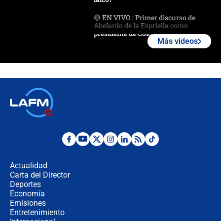
🔴 EN VIVO | Primer discurso de
Abelardo de la Espriella como
presidente de Colombia
Más videos
¿La posesión de Abelardo De la
Espriella en Cali inicia la
descentralización en Colombia? Esto
respondió el alcalde Eder
Así será la posesión de Abelardo de
la Espriella este 7 de agosto:
cronograma oficial y detalles clave
Desde dermatitis hasta infecciones:
los riesgos de usar cascos de motos
de aplicaciones de transporte
Actualidad
Carta del Director
¿Cómo comprar dólares desde el
Deportes
celular? Requisitos, pasos y
Economía
recomendaciones
Emisiones
Entretenimiento