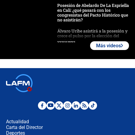
Posesión de Abelardo De La Espriella
en Cali: ¿qué pasará con los
congresistas del Pacto Histórico que
no asistirán?
Álvaro Uribe asistirá a la posesión y
crece el pulso por la elección del
contralor
Más videos
🔴 EN VIVO | Noticiero La FM con
Juan Lozano - 6 de agosto de 2026
¿Por qué De la Espriella gobernará
desde Barranquilla? Experto explica
la razón
Estratega de Abelardo de la Espriella
revela cómo venció a la “casta
política” en campaña: “Estaba
Actualidad
completamente seguro”
Carta del Director
Alias ‘Calarcá’ habría pagado $60
Deportes