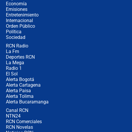
millones al mes a un supuesto
Economía
coronel para filtrar información del
Emisiones
Ejército
Entretenimiento
Internacional
Las razones para escoger al nuevo
Orden Público
director de la Policía
Política
Sociedad
RCN Radio
"Prohibir es la salida fácil": ¿Qué
La Fm
futuro les espera a las cabalgatas en
Colombia?
Deportes RCN
La Mega
Radio 1
El Sol
Alerta Bogotá
Alerta Cartagena
Alerta Paisa
Alerta Tolima
Alerta Bucaramanga
Canal RCN
NTN24
RCN Comerciales
RCN Novelas