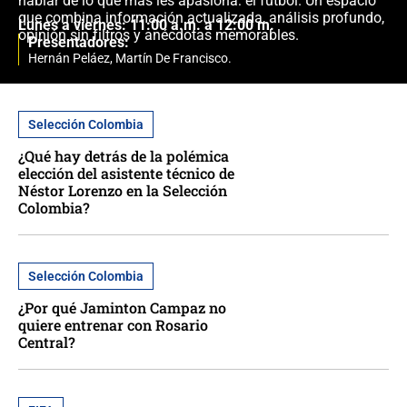
hablar de lo que más les apasiona: el fútbol. Un espacio
que combina información actualizada, análisis profundo,
Lunes a viernes: 11:00 a.m. a 12:00 m.
opinión sin filtros y anécdotas memorables.
Presentadores:
Hernán Peláez, Martín De Francisco.
Selección Colombia
¿Qué hay detrás de la polémica
elección del asistente técnico de
Néstor Lorenzo en la Selección
Colombia?
Selección Colombia
¿Por qué Jaminton Campaz no
quiere entrenar con Rosario
Central?