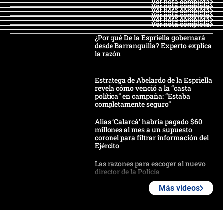
Ver nota completa
Ver nota completa
Ver nota completa
Ver nota completa
Ver nota completa
Ver nota completa
¿Por qué De la Espriella gobernará
desde Barranquilla? Experto explica
la razón
Estratega de Abelardo de la Espriella
revela cómo venció a la “casta
política” en campaña: “Estaba
completamente seguro”
Alias ‘Calarcá’ habría pagado $60
millones al mes a un supuesto
coronel para filtrar información del
Ejército
Las razones para escoger al nuevo
director de la Policía
Más videos
"Prohibir es la salida fácil": ¿Qué
futuro les espera a las cabalgatas en
Colombia?