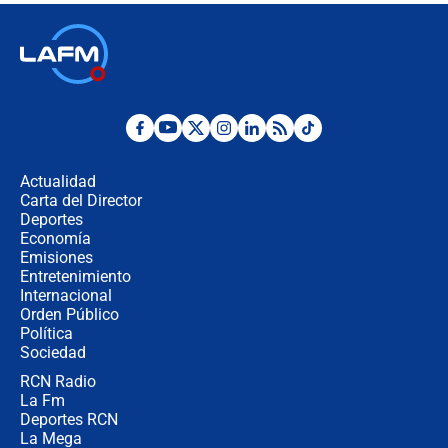
Ministro de Defensa no descarta el
uso de la UNDMO ante posibles
disturbios durante la posesión
"No hubo fraude ni posibilidad de
fraude": Auditoría respondió a
señalamientos de Petro sobre
Actualidad
elección de Abelardo de La Espriella
Carta del Director
Tras su posesión, presidente De la
Deportes
Espriella empieza gira por regiones
Economía
donde perdió
Emisiones
Entretenimiento
Internacional
Las seis de las 6 con Juan Lozano |
Orden Público
miércoles 5 de agosto de 2026
Política
Sociedad
RCN Radio
🔴 EN VIVO | Noticiero La FM con
La Fm
Juan Lozano - 5 de agosto de 2026
Deportes RCN
La Mega