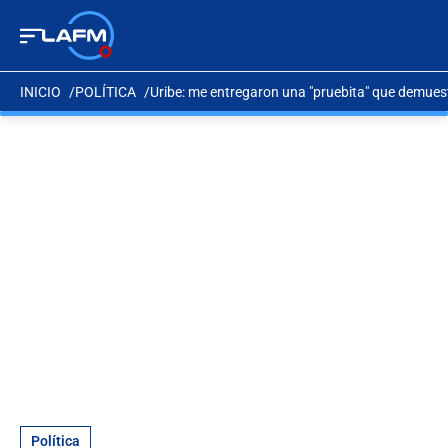
INICIO
POLÍTICA
Uribe: me entregaron una "pruebita" que demuest
Política