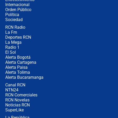
Internacional
Alias ‘Calarcá’ habría pagado $60
Orden Público
millones al mes a un supuesto
Política
coronel para filtrar información del
Ejército
Sociedad
RCN Radio
Las razones para escoger al nuevo
La Fm
director de la Policía
Deportes RCN
La Mega
Radio 1
El Sol
Alerta Bogotá
Alerta Cartagena
Alerta Paisa
Alerta Tolima
Alerta Bucaramanga
Canal RCN
NTN24
RCN Comerciales
RCN Novelas
Noticias RCN
SuperLike
La República