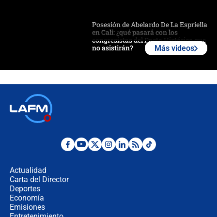
Posesión de Abelardo De La Espriella
en Cali: ¿qué pasará con los
congresistas del Pacto Histórico que
no asistirán?
Más videos
Álvaro Uribe asistirá a la posesión y
crece el pulso por la elección del
contralor
🔴 EN VIVO | Noticiero La FM con
Juan Lozano - 6 de agosto de 2026
¿Por qué De la Espriella gobernará
desde Barranquilla? Experto explica
la razón
Actualidad
Carta del Director
Estratega de Abelardo de la Espriella
Deportes
revela cómo venció a la “casta
Economía
política” en campaña: “Estaba
Emisiones
completamente seguro”
Entretenimiento