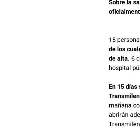
Sobre la s
oficialment
15 personas
de los cua
de alta.
6 d
hospital pú
En 15 días 
Transmilen
mañana com
abrirán ad
Transmilen