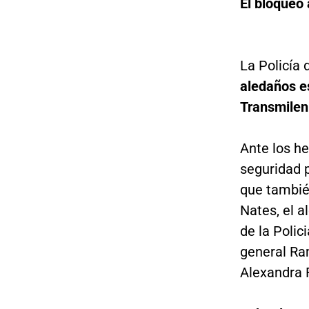
El bloqueo
La Policía
aledaños e
Transmilen
Ante los h
seguridad 
que también
Nates, el 
de la Polic
general Ram
Alexandra 