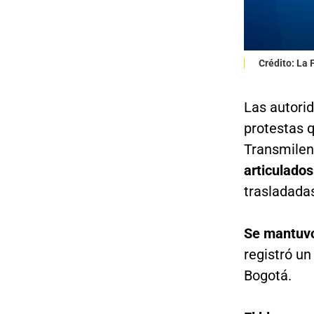
Crédito: La
Las autori
protestas 
Transmilen
articulado
trasladadas
Se mantuvo 
registró un
Bogotá.