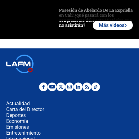
Posesión de Abelardo De La Espriella
en Cali: ¿qué pasará con los
congresistas del Pacto Histórico que
no asistirán?
Más videos
Álvaro Uribe asistirá a la posesión y
crece el pulso por la elección del
contralor
🔴 EN VIVO | Noticiero La FM con
Juan Lozano - 6 de agosto de 2026
¿Por qué De la Espriella gobernará
desde Barranquilla? Experto explica
la razón
Actualidad
Carta del Director
Estratega de Abelardo de la Espriella
Deportes
revela cómo venció a la “casta
Economía
política” en campaña: “Estaba
Emisiones
completamente seguro”
Entretenimiento
Internacional