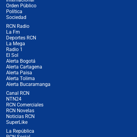
Alias ‘Calarcá’ habría pagado $60
Orden Público
millones al mes a un supuesto
Política
coronel para filtrar información del
Ejército
Sociedad
RCN Radio
Las razones para escoger al nuevo
La Fm
director de la Policía
Deportes RCN
La Mega
Radio 1
El Sol
Alerta Bogotá
Alerta Cartagena
Alerta Paisa
Alerta Tolima
Alerta Bucaramanga
Canal RCN
NTN24
RCN Comerciales
RCN Novelas
Noticias RCN
SuperLike
La República
RCN Social