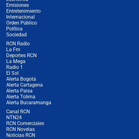
recomendaciones
Emisiones
Entretenimiento
Internacional
Las seis de las 6 con Juan Lozano |
Orden Público
jueves 6 de agosto de 2026
Política
Sociedad
RCN Radio
Posesión de Abelardo De La Espriella
La Fm
en Cali: ¿qué pasará con los
congresistas del Pacto Histórico que
Deportes RCN
no asistirán?
La Mega
Radio 1
El Sol
Alerta Bogotá
Alerta Cartagena
Alerta Paisa
Alerta Tolima
Alerta Bucaramanga
Canal RCN
NTN24
RCN Comerciales
RCN Novelas
Noticias RCN