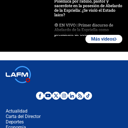
Polémica por rabino, pastor y
sacerdote en la posesión de Abelardo
de la Espriella: ¿Se violó el Estado
laico?
🔴 EN VIVO | Primer discurso de
Abelardo de la Espriella como
presidente de Colombia
Más videos
¿La posesión de Abelardo De la
Espriella en Cali inicia la
descentralización en Colombia? Esto
respondió el alcalde Eder
Así será la posesión de Abelardo de
la Espriella este 7 de agosto:
cronograma oficial y detalles clave
Desde dermatitis hasta infecciones:
los riesgos de usar cascos de motos
de aplicaciones de transporte
Actualidad
Carta del Director
¿Cómo comprar dólares desde el
Deportes
celular? Requisitos, pasos y
Economía