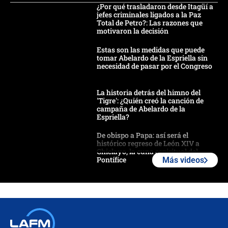
¿Por qué trasladaron desde Itagüí a
jefes criminales ligados a la Paz
Total de Petro?: Las razones que
motivaron la decisión
Estas son las medidas que puede
tomar Abelardo de la Espriella sin
necesidad de pasar por el Congreso
La historia detrás del himno del
'Tigre': ¿Quién creó la canción de
campaña de Abelardo de la
Espriella?
De obispo a Papa: así será el
histórico regreso de León XIV a
Chiclayo, la cuna espiritual del
Pontífice
Más videos
Polémica por rabino, pastor y
sacerdote en la posesión de Abelardo
de la Espriella: ¿Se violó el Estado
laico?
🔴 EN VIVO | Primer discurso de