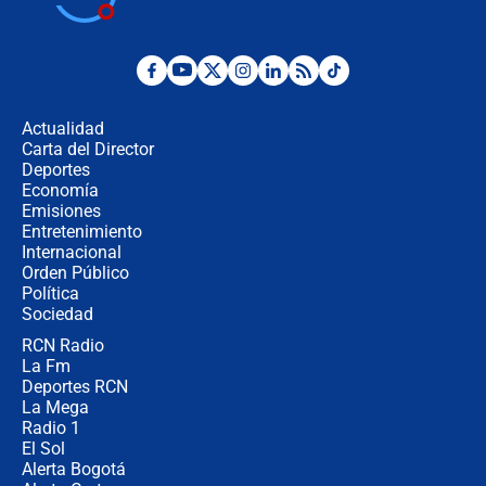
Abelardo de la Espriella como
presidente de Colombia
¿La posesión de Abelardo De la
Espriella en Cali inicia la
descentralización en Colombia? Esto
Actualidad
respondió el alcalde Eder
Carta del Director
Así será la posesión de Abelardo de
Deportes
la Espriella este 7 de agosto:
Economía
cronograma oficial y detalles clave
Emisiones
Entretenimiento
Internacional
Desde dermatitis hasta infecciones:
Orden Público
los riesgos de usar cascos de motos
Política
de aplicaciones de transporte
Sociedad
RCN Radio
¿Cómo comprar dólares desde el
La Fm
celular? Requisitos, pasos y
recomendaciones
Deportes RCN
La Mega
Radio 1
El Sol
Alerta Bogotá