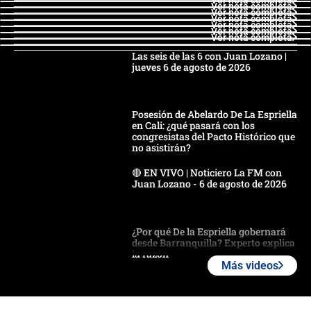
Ver nota completa
Ver nota completa
Ver nota completa
Ver nota completa
Ver nota completa
Ver nota completa
Las seis de las 6 con Juan Lozano |
jueves 6 de agosto de 2026
Posesión de Abelardo De La Espriella
en Cali: ¿qué pasará con los
congresistas del Pacto Histórico que
no asistirán?
🔴 EN VIVO | Noticiero La FM con
Juan Lozano - 6 de agosto de 2026
¿Por qué De la Espriella gobernará
desde Barranquilla? Experto explica
la razón
Más videos
Estratega de Abelardo de la Espriella
revela cómo venció a la “casta