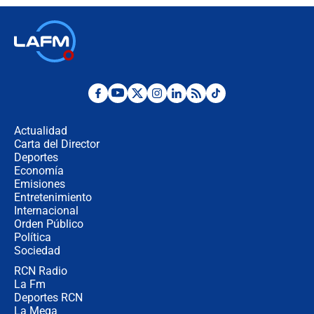
política” en campaña: “Estaba
completamente seguro”
Alias ‘Calarcá’ habría pagado $60
millones al mes a un supuesto
coronel para filtrar información del
Ejército
Las razones para escoger al nuevo
director de la Policía
Actualidad
Carta del Director
"Prohibir es la salida fácil": ¿Qué
Deportes
futuro les espera a las cabalgatas en
Economía
Colombia?
Emisiones
Entretenimiento
Internacional
Ministro de Defensa no descarta el
Orden Público
uso de la UNDMO ante posibles
Política
disturbios durante la posesión
Sociedad
RCN Radio
"No hubo fraude ni posibilidad de
La Fm
fraude": Auditoría respondió a
señalamientos de Petro sobre
Deportes RCN
elección de Abelardo de La Espriella
La Mega