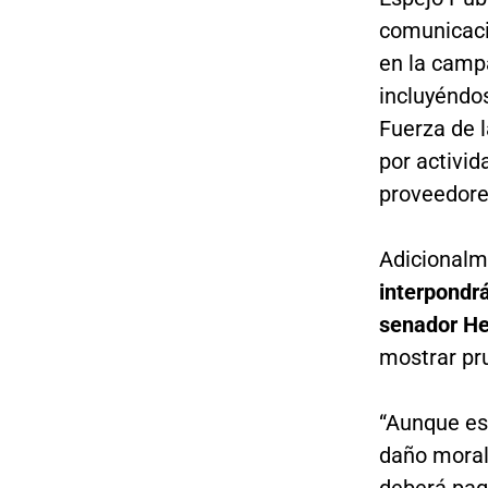
comunicaci
en la camp
incluyéndo
Fuerza de 
por activid
proveedores
Adicionalm
interpondrá
senador H
mostrar pru
“Aunque es
daño moral