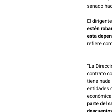
senado hac
El dirigent
estén roban
esta depen
refiere com
“La Direcc
contrato c
tiene nada 
entidades d
económica 
parte del s
descuentos