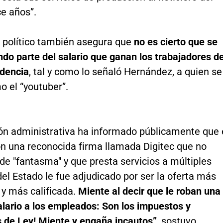
e años”.
e político también asegura que
no es cierto que se
do parte del salario que ganan los trabajadores d
dencia
, tal y como lo señaló Hernández, a quien se
o el “youtuber”.
ión administrativa ha informado públicamente que 
on una reconocida firma llamada Digitec que no
de "fantasma" y que presta servicios a múltiples
el Estado le fue adjudicado por ser la oferta más
y más calificada.
Miente al decir que le roban una
alario a los empleados: Son los impuestos y
 de Ley! Miente y engaña incautos”
, sostuvo.