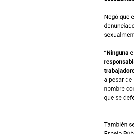
Negó que e
denunciado
sexualment
“Ninguna e
responsabl
trabajador
a pesar de 
nombre con
que se defe
También se 
Espejo Púb