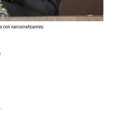
os con narcotraficantes.
n
o