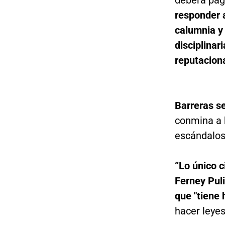
deberá pag
responder a
calumnia y
disciplinar
reputacion
Barreras s
conmina a h
escándalos
“Lo único c
Ferney Pul
que "tiene
hacer leyes