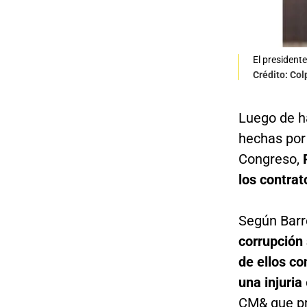
El president
Crédito: Co
Luego de h
hechas por
Congreso,
R
los contrat
Según Barr
corrupción 
de ellos c
una injuria
CM& que pre