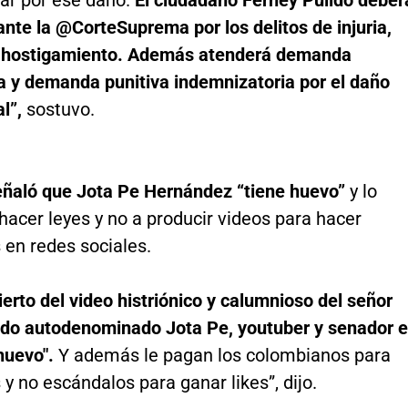
ar por ese daño.
El ciudadano Ferney Pulido deber
nte la @CorteSuprema por los delitos de injuria,
 hostigamiento. Además atenderá demanda
ia y demanda punitiva indemnizatoria por el daño
al”,
sostuvo.
eñaló que Jota Pe Hernández “tiene huevo”
y lo
acer leyes y no a producir videos para hacer
 en redes sociales.
ierto del video histriónico y calumnioso del señor
ido autodenominado Jota Pe, youtuber y senador 
 huevo".
Y además le pagan los colombianos para
 y no escándalos para ganar likes”, dijo.