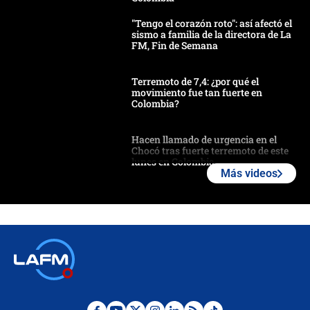
"Tengo el corazón roto": así afectó el
sismo a familia de la directora de La
FM, Fin de Semana
Terremoto de 7,4: ¿por qué el
movimiento fue tan fuerte en
Colombia?
Hacen llamado de urgencia en el
Chocó tras fuerte terremoto de este
lunes en Colombia
Más videos
Estas fueron las medidas que activó
la UNGRD tras el fuerte terremoto de
7,4 hoy en Colombia
Terremoto en Cali: colapsó edificio
de tres pisos y rescataron a una
niña entre los escombros