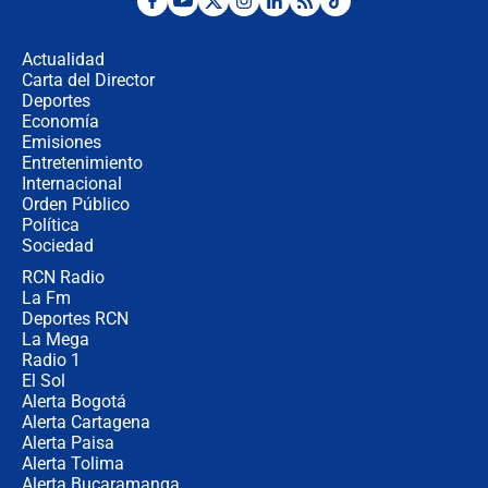
Fuerte temblor en Colombia hoy:
evacúan edificios y reportan daños
en Pereira, Armenia y Medellín
Actualidad
Carta del Director
Fuerte terremoto en Colombia se
Deportes
registró hoy 10 de agosto; sacudida
Economía
se sintió en varias ciudades
Emisiones
Entretenimiento
Internacional
🔴 EN VIVO | Noticiero La FM con
Orden Público
Juan Lozano - 10 de agosto de 2026
Política
Sociedad
RCN Radio
¿Por qué trasladaron desde Itagüí a
La Fm
jefes criminales ligados a la Paz
Total de Petro?: Las razones que
Deportes RCN
motivaron la decisión
La Mega
Radio 1
El Sol
Alerta Bogotá
Alerta Cartagena
Alerta Paisa
Alerta Tolima
Alerta Bucaramanga