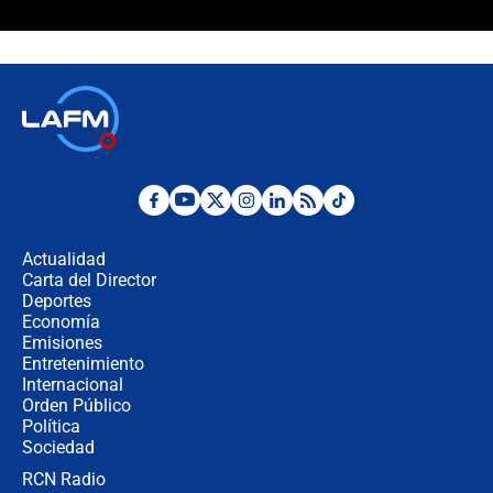
Álvaro Uribe asistirá a la posesión y
crece el pulso por la elección del
contralor
🔴 EN VIVO | Noticiero La FM con
Juan Lozano - 6 de agosto de 2026
¿Por qué De la Espriella gobernará
desde Barranquilla? Experto explica
la razón
Actualidad
Carta del Director
Estratega de Abelardo de la Espriella
Deportes
revela cómo venció a la “casta
Economía
política” en campaña: “Estaba
Emisiones
completamente seguro”
Entretenimiento
Internacional
Alias ‘Calarcá’ habría pagado $60
Orden Público
millones al mes a un supuesto
Política
coronel para filtrar información del
Ejército
Sociedad
RCN Radio
Las razones para escoger al nuevo