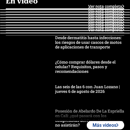
En video
Ver nota completa
Ver nota completa
Ver nota completa
Ver nota completa
Ver nota completa
Ver nota completa
Ver nota completa
Ver nota completa
Ver nota completa
Ver nota completa
Desde dermatitis hasta infecciones:
los riesgos de usar cascos de motos
de aplicaciones de transporte
¿Cómo comprar dólares desde el
celular? Requisitos, pasos y
recomendaciones
Las seis de las 6 con Juan Lozano |
jueves 6 de agosto de 2026
Posesión de Abelardo De La Espriella
en Cali: ¿qué pasará con los
congresistas del Pacto Histórico que
no asistirán?
Más videos