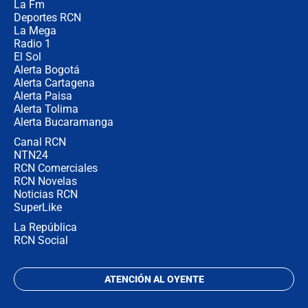
La Fm
director de la Policía
Deportes RCN
La Mega
Radio 1
El Sol
Alerta Bogotá
Alerta Cartagena
Alerta Paisa
Alerta Tolima
Alerta Bucaramanga
Canal RCN
NTN24
RCN Comerciales
RCN Novelas
Noticias RCN
SuperLike
La República
RCN Social
ATENCIÓN AL OYENTE