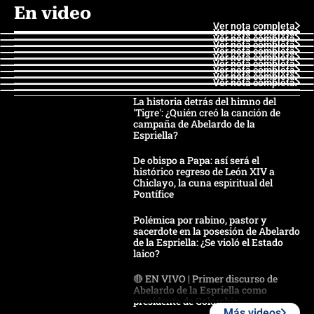
En video
Ver nota completa
Ver nota completa
Ver nota completa
Ver nota completa
Ver nota completa
Ver nota completa
Ver nota completa
Ver nota completa
Ver nota completa
Ver nota completa
La historia detrás del himno del
'Tigre': ¿Quién creó la canción de
campaña de Abelardo de la
Espriella?
De obispo a Papa: así será el
histórico regreso de León XIV a
Chiclayo, la cuna espiritual del
Pontífice
Polémica por rabino, pastor y
sacerdote en la posesión de Abelardo
de la Espriella: ¿Se violó el Estado
laico?
🔴 EN VIVO | Primer discurso de
Abelardo de la Espriella como
presidente de Colombia
Más videos