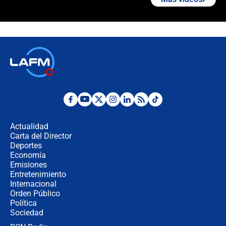
¿La posesión de Abelardo De la
Espriella en Cali inicia la
descentralización en Colombia? Esto
respondió el alcalde Eder
Así será la posesión de Abelardo de
la Espriella este 7 de agosto:
cronograma oficial y detalles clave
Desde dermatitis hasta infecciones:
los riesgos de usar cascos de motos
de aplicaciones de transporte
Actualidad
Carta del Director
¿Cómo comprar dólares desde el
Deportes
celular? Requisitos, pasos y
Economía
recomendaciones
Emisiones
Entretenimiento
Internacional
Las seis de las 6 con Juan Lozano |
Orden Público
jueves 6 de agosto de 2026
Política
Sociedad