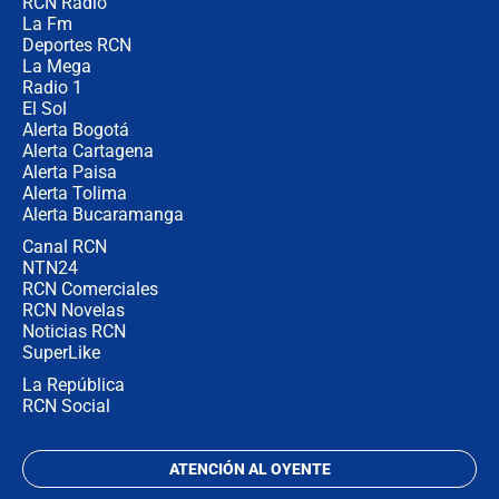
RCN Radio
Posesión de Abelardo De La Espriella
La Fm
en Cali: ¿qué pasará con los
congresistas del Pacto Histórico que
Deportes RCN
no asistirán?
La Mega
Radio 1
El Sol
Alerta Bogotá
Alerta Cartagena
Alerta Paisa
Alerta Tolima
Alerta Bucaramanga
Canal RCN
NTN24
RCN Comerciales
RCN Novelas
Noticias RCN
SuperLike
La República
RCN Social
ATENCIÓN AL OYENTE