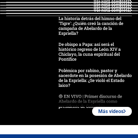
Ver nota completa
Ver nota completa
Ver nota completa
Ver nota completa
La historia detrás del himno del
'Tigre': ¿Quién creó la canción de
campaña de Abelardo de la
Espriella?
De obispo a Papa: así será el
histórico regreso de León XIV a
Chiclayo, la cuna espiritual del
Pontífice
Polémica por rabino, pastor y
sacerdote en la posesión de Abelardo
de la Espriella: ¿Se violó el Estado
laico?
🔴 EN VIVO | Primer discurso de
Abelardo de la Espriella como
presidente de Colombia
Más videos
¿La posesión de Abelardo De la
Espriella en Cali inicia la
descentralización en Colombia? Esto
respondió el alcalde Eder