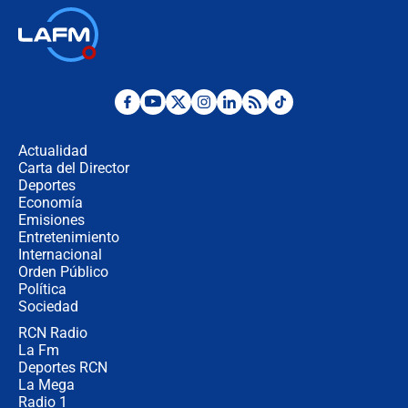
Así será la posesión de Abelardo de
la Espriella este 7 de agosto:
cronograma oficial y detalles clave
Desde dermatitis hasta infecciones:
los riesgos de usar cascos de motos
de aplicaciones de transporte
Actualidad
Carta del Director
¿Cómo comprar dólares desde el
Deportes
celular? Requisitos, pasos y
Economía
recomendaciones
Emisiones
Entretenimiento
Internacional
Las seis de las 6 con Juan Lozano |
Orden Público
jueves 6 de agosto de 2026
Política
Sociedad
RCN Radio
Posesión de Abelardo De La Espriella
La Fm
en Cali: ¿qué pasará con los
congresistas del Pacto Histórico que
Deportes RCN
no asistirán?
La Mega
Radio 1