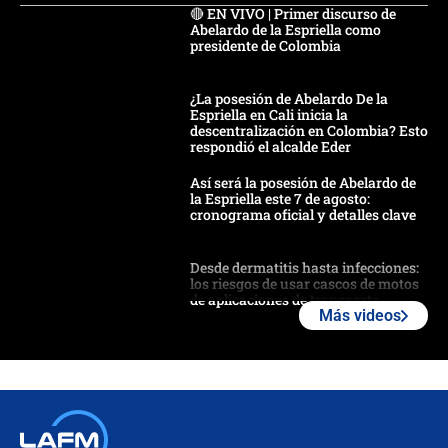
🔴 EN VIVO | Primer discurso de
Abelardo de la Espriella como
presidente de Colombia
¿La posesión de Abelardo De la
Espriella en Cali inicia la
descentralización en Colombia? Esto
respondió el alcalde Eder
Así será la posesión de Abelardo de
la Espriella este 7 de agosto:
cronograma oficial y detalles clave
Desde dermatitis hasta infecciones:
los riesgos de usar cascos de motos
de aplicaciones de transporte
Más videos
¿Cómo comprar dólares desde el
celular? Requisitos, pasos y
recomendaciones
Las seis de las 6 con Juan Lozano |