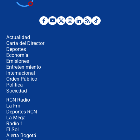
jueves 6 de agosto de 2026
Posesión de Abelardo De La Espriella
en Cali: ¿qué pasará con los
congresistas del Pacto Histórico que
Actualidad
no asistirán?
Carta del Director
Álvaro Uribe asistirá a la posesión y
Deportes
crece el pulso por la elección del
Economía
contralor
Emisiones
Entretenimiento
Internacional
🔴 EN VIVO | Noticiero La FM con
Orden Público
Juan Lozano - 6 de agosto de 2026
Política
Sociedad
RCN Radio
¿Por qué De la Espriella gobernará
La Fm
desde Barranquilla? Experto explica
la razón
Deportes RCN
La Mega
Radio 1
El Sol
Alerta Bogotá