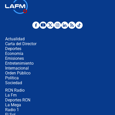
Así será la posesión de Abelardo de
la Espriella este 7 de agosto:
cronograma oficial y detalles clave
Desde dermatitis hasta infecciones:
los riesgos de usar cascos de motos
de aplicaciones de transporte
Actualidad
Carta del Director
¿Cómo comprar dólares desde el
Deportes
celular? Requisitos, pasos y
Economía
recomendaciones
Emisiones
Entretenimiento
Internacional
Las seis de las 6 con Juan Lozano |
Orden Público
jueves 6 de agosto de 2026
Política
Sociedad
RCN Radio
Posesión de Abelardo De La Espriella
La Fm
en Cali: ¿qué pasará con los
congresistas del Pacto Histórico que
Deportes RCN
no asistirán?
La Mega
Radio 1
El Sol