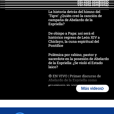
Ver nota completa
Ver nota completa
Ver nota completa
La historia detrás del himno del
'Tigre': ¿Quién creó la canción de
campaña de Abelardo de la
Espriella?
De obispo a Papa: así será el
histórico regreso de León XIV a
Chiclayo, la cuna espiritual del
Pontífice
Polémica por rabino, pastor y
sacerdote en la posesión de Abelardo
de la Espriella: ¿Se violó el Estado
laico?
🔴 EN VIVO | Primer discurso de
Abelardo de la Espriella como
presidente de Colombia
Más videos
¿La posesión de Abelardo De la
Espriella en Cali inicia la
descentralización en Colombia? Esto
respondió el alcalde Eder