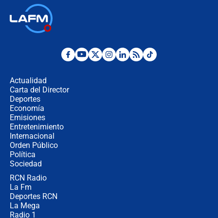
Así será la posesión de Abelardo de
la Espriella este 7 de agosto:
cronograma oficial y detalles clave
Desde dermatitis hasta infecciones:
los riesgos de usar cascos de motos
de aplicaciones de transporte
Actualidad
Carta del Director
¿Cómo comprar dólares desde el
Deportes
celular? Requisitos, pasos y
Economía
recomendaciones
Emisiones
Entretenimiento
Internacional
Las seis de las 6 con Juan Lozano |
Orden Público
jueves 6 de agosto de 2026
Política
Sociedad
RCN Radio
Posesión de Abelardo De La Espriella
La Fm
en Cali: ¿qué pasará con los
congresistas del Pacto Histórico que
Deportes RCN
no asistirán?
La Mega
Radio 1