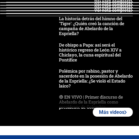
Ver nota completa
Ver nota completa
Ver nota completa
Ver nota completa
La historia detrás del himno del
'Tigre': ¿Quién creó la canción de
campaña de Abelardo de la
Espriella?
De obispo a Papa: así será el
histórico regreso de León XIV a
Chiclayo, la cuna espiritual del
Pontífice
Polémica por rabino, pastor y
sacerdote en la posesión de Abelardo
de la Espriella: ¿Se violó el Estado
laico?
🔴 EN VIVO | Primer discurso de
Abelardo de la Espriella como
presidente de Colombia
Más videos
¿La posesión de Abelardo De la
Espriella en Cali inicia la
descentralización en Colombia? Esto
respondió el alcalde Eder