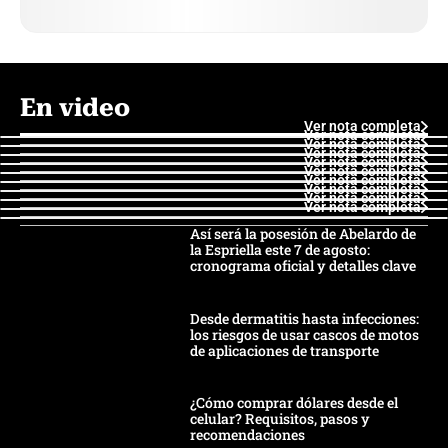
En video
Ver nota completa
Ver nota completa
Ver nota completa
Ver nota completa
Ver nota completa
Ver nota completa
Ver nota completa
Ver nota completa
Ver nota completa
Ver nota completa
Así será la posesión de Abelardo de
la Espriella este 7 de agosto:
cronograma oficial y detalles clave
Desde dermatitis hasta infecciones:
los riesgos de usar cascos de motos
de aplicaciones de transporte
¿Cómo comprar dólares desde el
celular? Requisitos, pasos y
recomendaciones