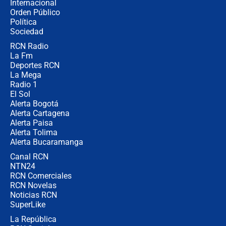
Internacional
Estratega de Abelardo de la Espriella
Orden Público
revela cómo venció a la “casta
Política
política” en campaña: “Estaba
completamente seguro”
Sociedad
RCN Radio
Alias ‘Calarcá’ habría pagado $60
La Fm
millones al mes a un supuesto
coronel para filtrar información del
Deportes RCN
Ejército
La Mega
Radio 1
El Sol
Alerta Bogotá
Alerta Cartagena
Alerta Paisa
Alerta Tolima
Alerta Bucaramanga
Canal RCN
NTN24
RCN Comerciales
RCN Novelas
Noticias RCN
SuperLike
La República