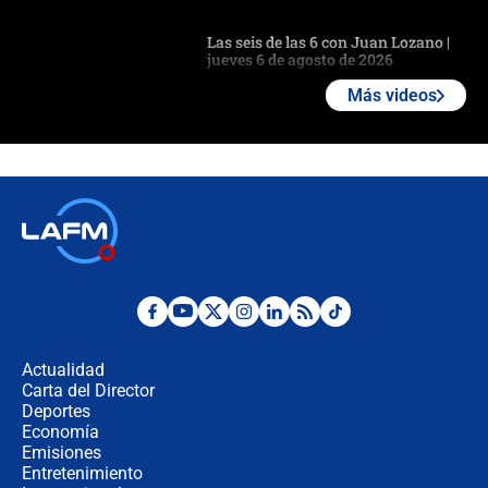
Las seis de las 6 con Juan Lozano |
jueves 6 de agosto de 2026
Más videos
Posesión de Abelardo De La Espriella
en Cali: ¿qué pasará con los
congresistas del Pacto Histórico que
no asistirán?
Álvaro Uribe asistirá a la posesión y
crece el pulso por la elección del
contralor
🔴 EN VIVO | Noticiero La FM con
Juan Lozano - 6 de agosto de 2026
Actualidad
Carta del Director
¿Por qué De la Espriella gobernará
Deportes
desde Barranquilla? Experto explica
Economía
la razón
Emisiones
Entretenimiento