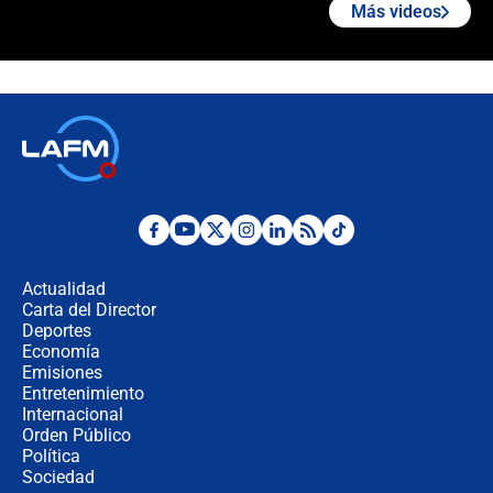
Más videos
Estas fueron las medidas que activó
la UNGRD tras el fuerte terremoto de
7,4 hoy en Colombia
Terremoto en Cali: colapsó edificio
de tres pisos y rescataron a una
niña entre los escombros
Fuerte temblor en Colombia hoy:
evacúan edificios y reportan daños
en Pereira, Armenia y Medellín
Actualidad
Carta del Director
Fuerte terremoto en Colombia se
Deportes
registró hoy 10 de agosto; sacudida
Economía
se sintió en varias ciudades
Emisiones
Entretenimiento
Internacional
🔴 EN VIVO | Noticiero La FM con
Orden Público
Juan Lozano - 10 de agosto de 2026
Política
Sociedad