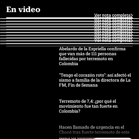
En video
Ver nota completa
Ver nota completa
Ver nota completa
Ver nota completa
Ver nota completa
Ver nota completa
Ver nota completa
Ver nota completa
Ver nota completa
Ver nota completa
Abelardo de la Espriella confirma
que van más de 111 personas
fallecidas por terremoto en
Colombia
"Tengo el corazón roto": así afectó el
sismo a familia de la directora de La
FM, Fin de Semana
Terremoto de 7,4: ¿por qué el
movimiento fue tan fuerte en
Colombia?
Hacen llamado de urgencia en el
Chocó tras fuerte terremoto de este
lunes en Colombia