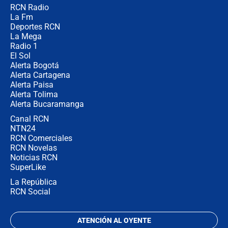
RCN Radio
¿Por qué trasladaron desde Itagüí a
La Fm
jefes criminales ligados a la Paz
Total de Petro?: Las razones que
Deportes RCN
motivaron la decisión
La Mega
Radio 1
El Sol
Alerta Bogotá
Alerta Cartagena
Alerta Paisa
Alerta Tolima
Alerta Bucaramanga
Canal RCN
NTN24
RCN Comerciales
RCN Novelas
Noticias RCN
SuperLike
La República
RCN Social
ATENCIÓN AL OYENTE