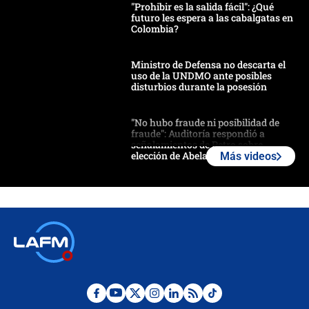
"Prohibir es la salida fácil": ¿Qué
futuro les espera a las cabalgatas en
Colombia?
Ministro de Defensa no descarta el
uso de la UNDMO ante posibles
disturbios durante la posesión
"No hubo fraude ni posibilidad de
fraude": Auditoría respondió a
señalamientos de Petro sobre
elección de Abelardo de La Espriella
Más videos
Tras su posesión, presidente De la
Espriella empieza gira por regiones
donde perdió
Las seis de las 6 con Juan Lozano |
miércoles 5 de agosto de 2026
🔴 EN VIVO | Noticiero La FM con
Juan Lozano - 5 de agosto de 2026