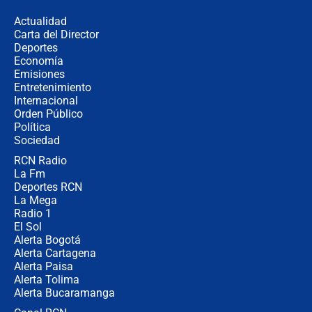
Actualidad
Carta del Director
La petición de los empresarios al
Deportes
gobierno de De la Espriella antes del
Economía
Congreso de la ANDI
Emisiones
Entretenimiento
Internacional
María Fernanda Cabal asegura que
Orden Público
Uribe tiene "aversión" a la palabra
Política
derecha: "Es como si le hablaran del
demonio"
Sociedad
RCN Radio
Bogotá alista cobro por alumbrado:
La Fm
así sería la nueva sobretasa al
impuesto predial
Deportes RCN
La Mega
Radio 1
El Sol
Alerta Bogotá
Alerta Cartagena
Alerta Paisa
Alerta Tolima
Alerta Bucaramanga