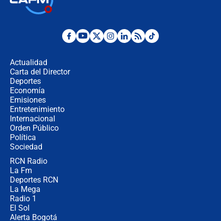
Espriella empieza gira por regiones
donde perdió
Las seis de las 6 con Juan Lozano |
miércoles 5 de agosto de 2026
Actualidad
Carta del Director
🔴 EN VIVO | Noticiero La FM con
Deportes
Juan Lozano - 5 de agosto de 2026
Economía
Emisiones
Entretenimiento
Internacional
La petición de los empresarios al
Orden Público
gobierno de De la Espriella antes del
Política
Congreso de la ANDI
Sociedad
RCN Radio
María Fernanda Cabal asegura que
La Fm
Uribe tiene "aversión" a la palabra
derecha: "Es como si le hablaran del
Deportes RCN
demonio"
La Mega
Radio 1
El Sol
Alerta Bogotá