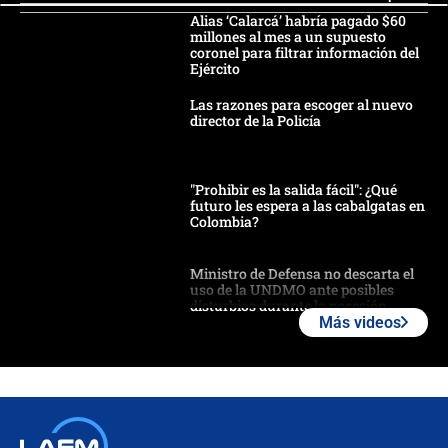
Alias ‘Calarcá’ habría pagado $60
millones al mes a un supuesto
coronel para filtrar información del
Ejército
Las razones para escoger al nuevo
director de la Policía
"Prohibir es la salida fácil": ¿Qué
futuro les espera a las cabalgatas en
Colombia?
Ministro de Defensa no descarta el
uso de la UNDMO ante posibles
disturbios durante la posesión
Más videos
"No hubo fraude ni posibilidad de
fraude": Auditoría respondió a
señalamientos de Petro sobre
elección de Abelardo de La Espriella
Tras su posesión, presidente De la