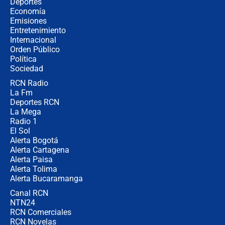
¿Cómo comprar dólares desde el
Deportes
celular? Requisitos, pasos y
Economía
recomendaciones
Emisiones
Entretenimiento
Internacional
Las seis de las 6 con Juan Lozano |
Orden Público
jueves 6 de agosto de 2026
Política
Sociedad
RCN Radio
Posesión de Abelardo De La Espriella
La Fm
en Cali: ¿qué pasará con los
congresistas del Pacto Histórico que
Deportes RCN
no asistirán?
La Mega
Radio 1
El Sol
Alerta Bogotá
Alerta Cartagena
Alerta Paisa
Alerta Tolima
Alerta Bucaramanga
Canal RCN
NTN24
RCN Comerciales
RCN Novelas