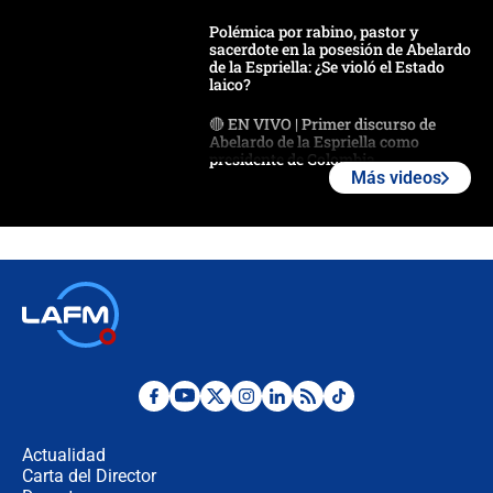
Polémica por rabino, pastor y
sacerdote en la posesión de Abelardo
de la Espriella: ¿Se violó el Estado
laico?
🔴 EN VIVO | Primer discurso de
Abelardo de la Espriella como
presidente de Colombia
Más videos
¿La posesión de Abelardo De la
Espriella en Cali inicia la
descentralización en Colombia? Esto
respondió el alcalde Eder
Así será la posesión de Abelardo de
la Espriella este 7 de agosto:
cronograma oficial y detalles clave
Desde dermatitis hasta infecciones:
los riesgos de usar cascos de motos
de aplicaciones de transporte
Actualidad
Carta del Director