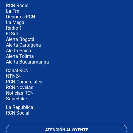
RCN Radio
Estratega de Abelardo de la Espriella
La Fm
revela cómo venció a la “casta
política” en campaña: “Estaba
Deportes RCN
completamente seguro”
La Mega
Radio 1
El Sol
Alerta Bogotá
Alerta Cartagena
Alerta Paisa
Alerta Tolima
Alerta Bucaramanga
Canal RCN
NTN24
RCN Comerciales
RCN Novelas
Noticias RCN
SuperLike
La República
RCN Social
ATENCIÓN AL OYENTE