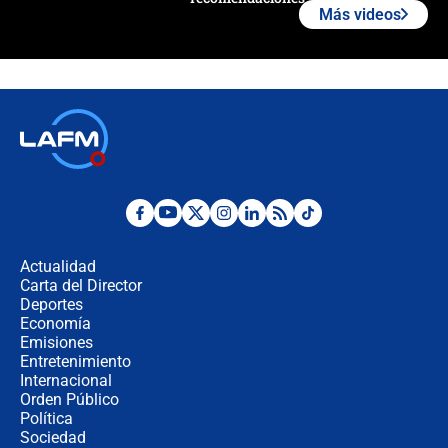
Más videos
Las seis de las 6 con Juan Lozano |
jueves 6 de agosto de 2026
Posesión de Abelardo De La Espriella
en Cali: ¿qué pasará con los
congresistas del Pacto Histórico que
no asistirán?
Álvaro Uribe asistirá a la posesión y
crece el pulso por la elección del
contralor
Actualidad
Carta del Director
🔴 EN VIVO | Noticiero La FM con
Deportes
Juan Lozano - 6 de agosto de 2026
Economía
Emisiones
Entretenimiento
Internacional
¿Por qué De la Espriella gobernará
Orden Público
desde Barranquilla? Experto explica
Política
la razón
Sociedad