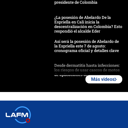
presidente de Colombia
¿La posesión de Abelardo De la
Espriella en Cali inicia la
descentralización en Colombia? Esto
respondió el alcalde Eder
Así será la posesión de Abelardo de
la Espriella este 7 de agosto:
cronograma oficial y detalles clave
Desde dermatitis hasta infecciones:
los riesgos de usar cascos de motos
de aplicaciones de transporte
Más videos
¿Cómo comprar dólares desde el
celular? Requisitos, pasos y
recomendaciones
Las seis de las 6 con Juan Lozano |
jueves 6 de agosto de 2026