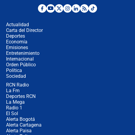
Posesión de Abelardo De La Espriella
en Cali: ¿qué pasará con los
congresistas del Pacto Histórico que
Actualidad
no asistirán?
Carta del Director
Álvaro Uribe asistirá a la posesión y
Deportes
crece el pulso por la elección del
Economía
contralor
Emisiones
Entretenimiento
Internacional
🔴 EN VIVO | Noticiero La FM con
Orden Público
Juan Lozano - 6 de agosto de 2026
Política
Sociedad
RCN Radio
¿Por qué De la Espriella gobernará
La Fm
desde Barranquilla? Experto explica
la razón
Deportes RCN
La Mega
Radio 1
El Sol
Alerta Bogotá
Alerta Cartagena
Alerta Paisa