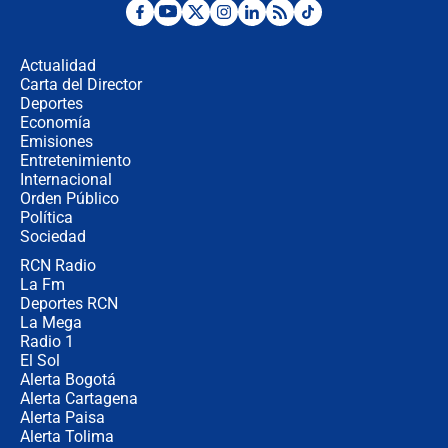
Las seis de las 6 con Juan Lozano |
miércoles 5 de agosto de 2026
Actualidad
Carta del Director
🔴 EN VIVO | Noticiero La FM con
Deportes
Juan Lozano - 5 de agosto de 2026
Economía
Emisiones
Entretenimiento
Internacional
La petición de los empresarios al
Orden Público
gobierno de De la Espriella antes del
Política
Congreso de la ANDI
Sociedad
RCN Radio
María Fernanda Cabal asegura que
La Fm
Uribe tiene "aversión" a la palabra
derecha: "Es como si le hablaran del
Deportes RCN
demonio"
La Mega
Radio 1
El Sol
Alerta Bogotá
Alerta Cartagena
Alerta Paisa
Alerta Tolima