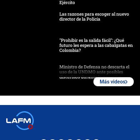
Ejército
Las razones para escoger al nuevo
director de la Policía
"Prohibir es la salida fácil": ¿Qué
futuro les espera a las cabalgatas en
Colombia?
Ministro de Defensa no descarta el
uso de la UNDMO ante posibles
disturbios durante la posesión
Más videos
"No hubo fraude ni posibilidad de
fraude": Auditoría respondió a
señalamientos de Petro sobre
elección de Abelardo de La Espriella
Tras su posesión, presidente De la
Espriella empieza gira por regiones
donde perdió