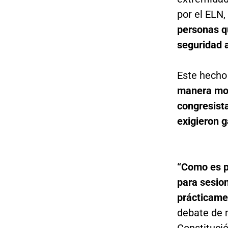
por el ELN,
personas q
seguridad a
Este hecho
manera mom
congresist
exigieron 
“Como es p
para sesio
prácticame
debate de 