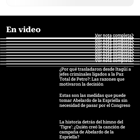
En video
Ver nota completa
Ver nota completa
Ver nota completa
Ver nota completa
Ver nota completa
Ver nota completa
Ver nota completa
Ver nota completa
Ver nota completa
Ver nota completa
¿Por qué trasladaron desde Itagüí a
jefes criminales ligados a la Paz
Total de Petro?: Las razones que
motivaron la decisión
Estas son las medidas que puede
tomar Abelardo de la Espriella sin
necesidad de pasar por el Congreso
La historia detrás del himno del
'Tigre': ¿Quién creó la canción de
campaña de Abelardo de la
Espriella?