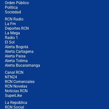
Orden Público
los riesgos de usar cascos de motos
Política
de aplicaciones de transporte
Sociedad
RCN Radio
¿Cómo comprar dólares desde el
La Fm
celular? Requisitos, pasos y
recomendaciones
Deportes RCN
La Mega
Radio 1
El Sol
Alerta Bogotá
Alerta Cartagena
Alerta Paisa
Alerta Tolima
Alerta Bucaramanga
Canal RCN
NTN24
RCN Comerciales
RCN Novelas
Noticias RCN
SuperLike
La República
RCN Social