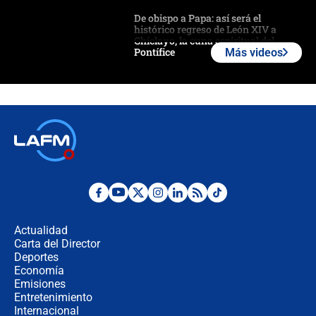
De obispo a Papa: así será el
histórico regreso de León XIV a
Chiclayo, la cuna espiritual del
Pontífice
Más videos
Polémica por rabino, pastor y
sacerdote en la posesión de Abelardo
de la Espriella: ¿Se violó el Estado
laico?
🔴 EN VIVO | Primer discurso de
Abelardo de la Espriella como
presidente de Colombia
¿La posesión de Abelardo De la
Espriella en Cali inicia la
descentralización en Colombia? Esto
Actualidad
respondió el alcalde Eder
Carta del Director
Así será la posesión de Abelardo de
Deportes
la Espriella este 7 de agosto:
Economía
cronograma oficial y detalles clave
Emisiones
Entretenimiento
Internacional
Desde dermatitis hasta infecciones: