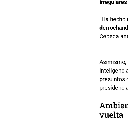
irregulares
“Ha hecho 
derrochand
Cepeda ant
Asimismo, 
inteligenci
presuntos c
presidencia
Ambient
vuelta