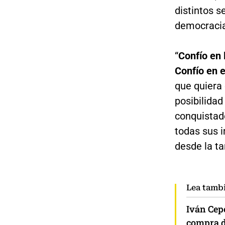
distintos s
democracia
“
Confío en 
Confío en 
que quiera
posibilidad
conquistad
todas sus i
desde la ta
Lea tamb
Iván Cep
compra d