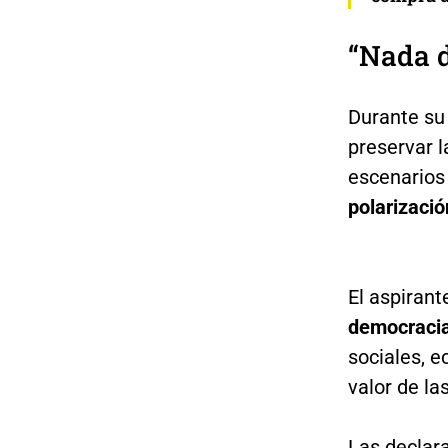
“Nada d
Durante su 
preservar 
escenarios
polarizació
El aspirant
democraci
sociales, e
valor de l
Las declar