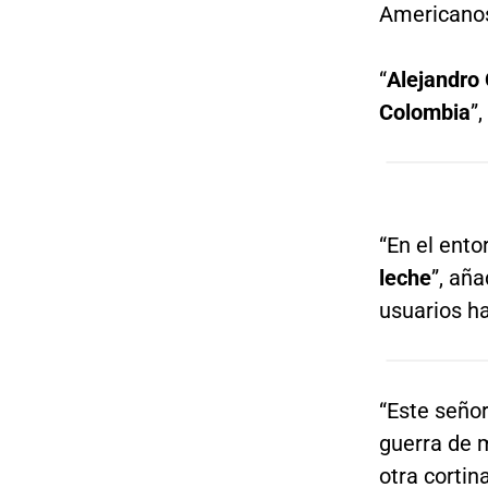
Americano
“
Alejandro 
Colombia
”
“En el ento
leche
”, añ
usuarios ha
“Este seño
guerra de 
otra corti