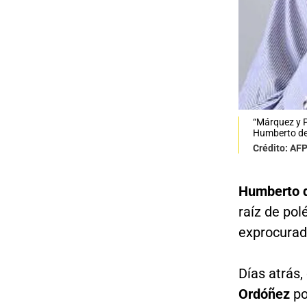
“Márquez y P
Humberto de 
Crédito: AF
Humberto d
raíz de po
exprocura
Días atrás,
Ordóñez
po