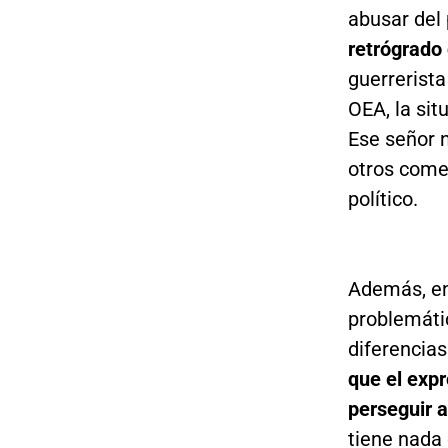
abusar del
retrógrado
guerrerist
OEA, la sit
Ese señor n
otros comen
político.
Además, en 
problemátic
diferencia
que el expr
perseguir 
tiene nada 