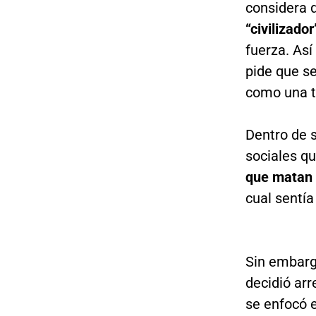
considera 
“civilizado
fuerza. As
pide que se
como una tr
Dentro de 
sociales qu
que matan 
cual sentía
Sin embarg
decidió ar
se enfocó 