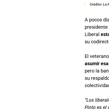
Crédito: La
A pocos dí
presidente
Liberal
est
su codirect
El veteran
asumir esa
pero la ba
su respald
colectivida
“Los libera
Pinto es el