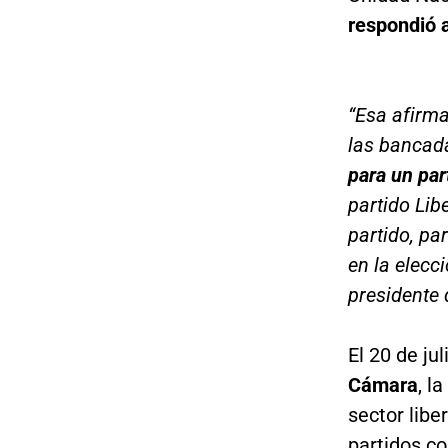
respondió a
“Esa afirma
las bancada
para un par
partido Lib
partido, pa
en la elecc
presidente 
El 20 de ju
Cámara
, l
sector libe
partidos c