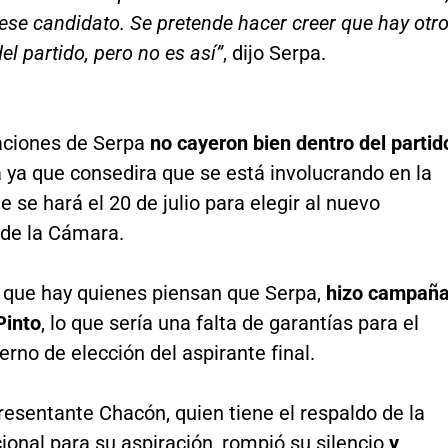
 ese candidato. Se pretende hacer creer que hay otr
el partido, pero no es así”
, dijo Serpa.
aciones de Serpa
no cayeron bien dentro del partid
a ya que consedira que se está involucrando en la
e se hará el 20 de julio para elegir al nuevo
 de la Cámara.
s que hay quienes piensan que Serpa,
hizo campañ
Pinto
, lo que sería una falta de garantías para el
erno de elección del aspirante final.
resentante Chacón, quien tiene el respaldo de la
onal para su aspiración, rompió su silencio
y