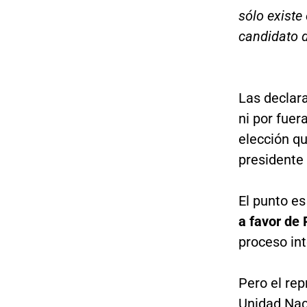
sólo existe
candidato d
Las declar
ni por fuer
elección qu
presidente
El punto e
a favor de 
proceso int
Pero el rep
Unidad Naci