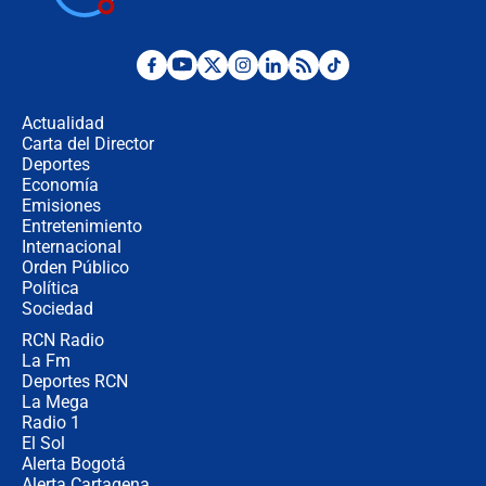
niña entre los escombros
Fuerte temblor en Colombia hoy:
evacúan edificios y reportan daños
en Pereira, Armenia y Medellín
Actualidad
Carta del Director
Fuerte terremoto en Colombia se
Deportes
registró hoy 10 de agosto; sacudida
Economía
se sintió en varias ciudades
Emisiones
Entretenimiento
Internacional
🔴 EN VIVO | Noticiero La FM con
Orden Público
Juan Lozano - 10 de agosto de 2026
Política
Sociedad
RCN Radio
¿Por qué trasladaron desde Itagüí a
La Fm
jefes criminales ligados a la Paz
Total de Petro?: Las razones que
Deportes RCN
motivaron la decisión
La Mega
Radio 1
El Sol
Alerta Bogotá
Alerta Cartagena