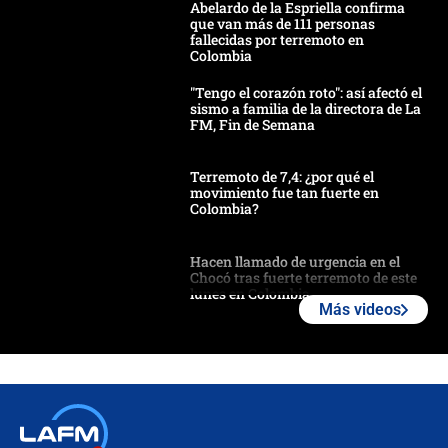
Abelardo de la Espriella confirma
que van más de 111 personas
fallecidas por terremoto en
Colombia
"Tengo el corazón roto": así afectó el
sismo a familia de la directora de La
FM, Fin de Semana
Terremoto de 7,4: ¿por qué el
movimiento fue tan fuerte en
Colombia?
Hacen llamado de urgencia en el
Chocó tras fuerte terremoto de este
lunes en Colombia
Más videos
Estas fueron las medidas que activó
la UNGRD tras el fuerte terremoto de
7,4 hoy en Colombia
Terremoto en Cali: colapsó edificio
de tres pisos y rescataron a una